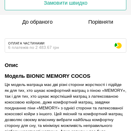
Замовити швидко
До обраного
Порівняти
ОПЛАТА ЧАСТИНАМИ
6 платежів по 2 483.67 грн
Опис
Модель BIONIC MEMORY COCOS
Ця модель матраца має дві різні сторони жорсткості і підійде
як для тих, хто шукає комфортний матрац з піною «MEMORY»,
так і для тих, хто шукає жорсткіший матрац з латексованою
кокосовою койрою, дуже комфортний матрац, завдяки
поєднанню піни «MEMORY» з однієї сторони та латексованої
кокосової койри з іншого. Цей якісний та комфортний матрац
дозволяє своєму власнику вибрати найбільш комфортну
сторону для сну, та мінімізує можливість неправильного