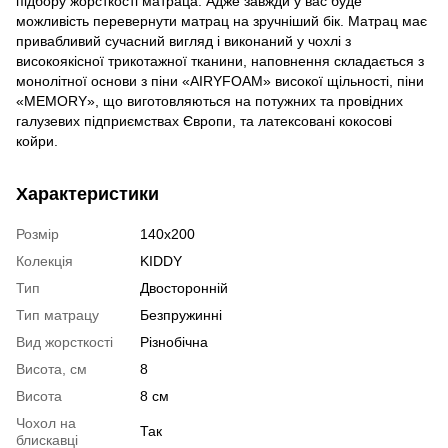
підбору жорсткості матраца. Адже завжди у вас буде
можливість перевернути матрац на зручніший бік. Матрац має
привабливий сучасний вигляд і виконаний у чохлі з
високоякісної трикотажної тканини, наповнення складається з
монолітної основи з піни «AIRYFOAM» високої щільності, піни
«MEMORY», що виготовляються на потужних та провідних
галузевих підприємствах Європи, та латексовані кокосові
койри.
Характеристики
Розмір
140х200
Колекція
KIDDY
Тип
Двосторонній
Тип матрацу
Безпружинні
Вид жорсткості
Різнобічна
Висота, см
8
Висота
8 см
Чохол на
Так
блискавці