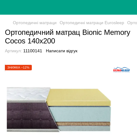
Ортопедичні матраци
Ортопедичні матраци Eurosleep
Орто
Ортопедичний матрац Bionic Memory
Cocos 140х200
Артикул:
11100141
Написати відгук
ЗНИЖКА −12%