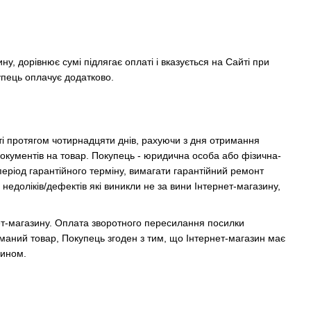
ну, дорівнює сумі підлягає оплаті і вказується на Сайті при
упець оплачує додатково.
ті протягом чотирнадцяти днів, рахуючи з дня отримання
документів на товар. Покупець - юридична особа або фізична-
еріод гарантійного терміну, вимагати гарантійний ремонт
недоліків/дефектів які виникли не за вини Інтернет-магазину,
рнет-магазину. Оплата зворотного пересилання посилки
аний товар, Покупець згоден з тим, що Інтернет-магазин має
зином.