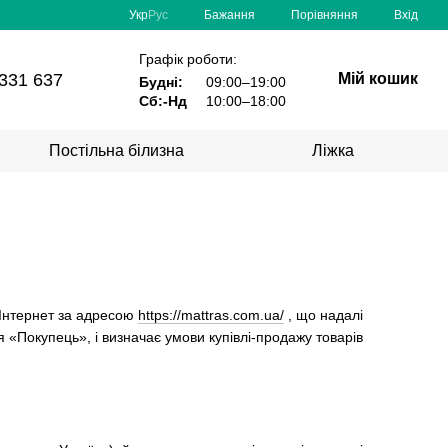
Порівняння
Укр
Рус
Бажання
Вхід
Графік роботи:
331 637
Мій кошик
Будні:
09:00–19:00
Сб:-Нд
10:00–18:00
Постільна білизна
Ліжка
 Інтернет за адресою
https://mattras.com.ua/
, що надалі
я «Покупець», і визначає умови купівлі-продажу товарів