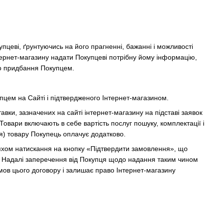
пцеві, ґрунтуючись на його прагненні, бажанні і можливості
нтернет-магазину надати Покупцеві потрібну йому інформацію,
го придбання Покупцем.
пцем на Сайті і підтвердженого Інтернет-магазином.
авки, зазначених на сайті інтернет-магазину на підставі заявок
Товари включають в себе вартість послуг пошуку, комплектації і
я) товару Покупець оплачує додатково.
хом натискання на кнопку «Підтвердити замовлення», що
и. Надалі заперечення від Покупця щодо надання таким чином
умов цього договору і залишає право Інтернет-магазину