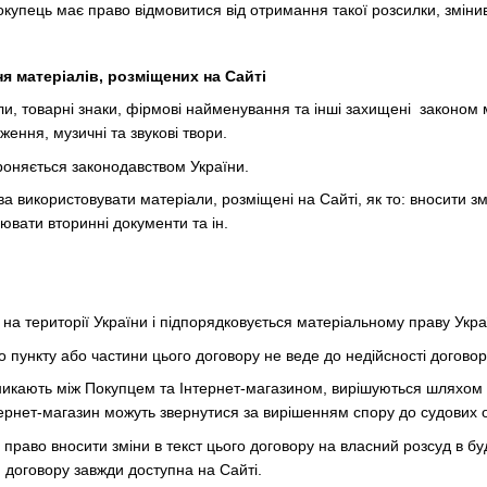
окупець має право відмовитися від отримання такої розсилки, зміни
я матеріалів, розміщених на Сайті
али, товарні знаки, фірмові найменування та інші захищені законом
ження, музичні та звукові твори.
ороняється законодавством України.
а використовувати матеріали, розміщені на Сайті, як то: вносити зм
ювати вторинні документи та ін.
 на території України і підпорядковується матеріальному праву Укра
го пункту або частини цього договору не веде до недійсності договор
иникають між Покупцем та Інтернет-магазином, вирішуються шляхом 
ернет-магазин можуть звернутися за вирішенням спору до судових о
є право вносити зміни в текст цього договору на власний розсуд в б
я договору завжди доступна на Сайті.