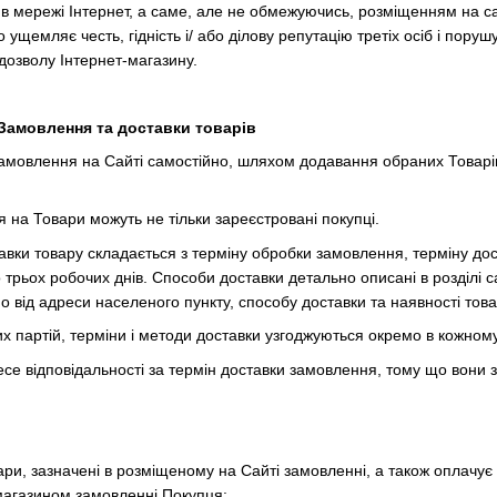
 в мережі Інтернет, а саме, але не обмежуючись, розміщенням на са
бо ущемляє честь, гідність і/ або ділову репутацію третіх осіб і по
озволу Інтернет-магазину.
Замовлення та доставки товарів
амовлення на Сайті самостійно, шляхом додавання обраних Товарів
на Товари можуть не тільки зареєстровані покупці.
тавки товару складається з терміну обробки замовлення, терміну дос
 трьох робочих днів. Способи доставки детально описані в розділі с
о від адреси населеного пункту, способу доставки та наявності това
их партій, терміни і методи доставки узгоджуються окремо в кожном
есе відповідальності за термін доставки замовлення, тому що вони зал
ари, зазначені в розміщеному на Сайті замовленні, а також оплачу
магазином замовленні Покупця: