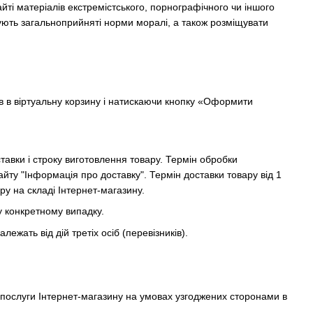
йті матеріалів екстремістського, порнографічного чи іншого
рушують загальноприйняті норми моралі, а також розміщувати
 в віртуальну корзину і натискаючи кнопку «Оформити
тавки і строку виготовлення товару. Термін обробки
айту "Інформація про доставку". Термін доставки товару від 1
ру на складі Інтернет-магазину.
у конкретному випадку.
ежать від дій третіх осіб (перевізників).
є послуги Інтернет-магазину на умовах узгоджених сторонами в