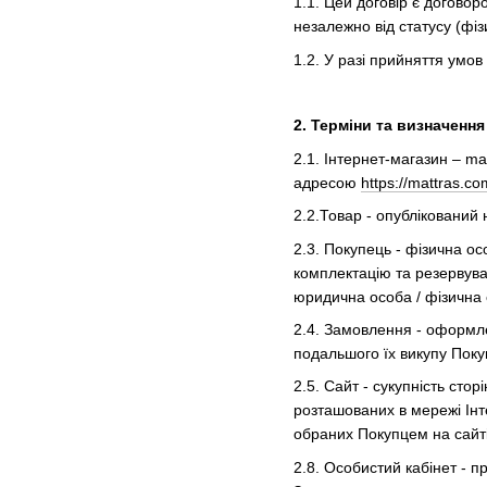
1.1. Цей договір є договоро
незалежно від статусу (фі
1.2. У разі прийняття умов
2. Терміни та визначення
2.1. Інтернет-магазин – m
адресою
https://mattras.co
2.2.Товар - опублікований 
2.3. Покупець - фізична ос
комплектацію та резервуван
юридична особа / фізична 
2.4. Замовлення - оформле
подальшого їх викупу Пок
2.5. Сайт - сукупність ст
розташованих в мережі Ін
обраних Покупцем на сайті
2.8. Особистий кабінет - п