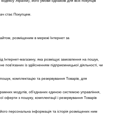
о кодексу України), його умови однакові для всіх покупців
вач стає Покупцем.
сайтом, розміщеним в мережі Інтернет за
 від Інтернет-магазину, яка розміщує замовлення на пошук,
не пов'язаних із здійсненням підприємницької діяльності, чи
пошук, комплектацію та резервування Товарів, для
рограмних модулів, об'єднаних єдиною системою управління,
ічної оферти з пошуку, комплектації і резервування Товарів
ся його персональна інформація та історія розміщених ним