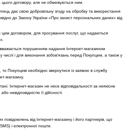
.3. цього договору, але не обмежуються ним.
упець дає свою добровільну згоду на обробку та використання
повідно до Закону України «Про захист персональних даних» від
их цим договором, для просування послуг, що надаються
х.
Не вважається порушенням надання Інтернет-магазином
му числі і для виконання зобов'язань перед Покупцем, а також у
 то Покупцеві необхідно звернутися із заявою в службу
ет-магазину.
ані. Інтернет-магазин не несе відповідальності за неякісне
бо невідповідністю її дійсності.
х повідомлень від Інтернет-магазину і його партнерів, що
(SMS) і електронної пошти.