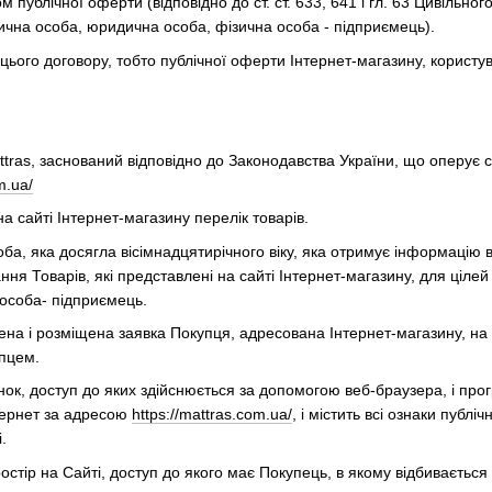
м публічної оферти (відповідно до ст. ст. 633, 641 і гл. 63 Цивільног
зична особа, юридична особа, фізична особа - підприємець).
 цього договору, тобто публічної оферти Інтернет-магазину, користу
attras, заснований відповідно до Законодавства України, що оперує 
m.ua/
на сайті Інтернет-магазину перелік товарів.
оба, яка досягла вісімнадцятирічного віку, яка отримує інформацію
ня Товарів, які представлені на сайті Інтернет-магазину, для цілей 
особа- підприємець.
на і розміщена заявка Покупця, адресована Інтернет-магазину, на 
упцем.
орінок, доступ до яких здійснюється за допомогою веб-браузера, і п
тернет за адресою
https://mattras.com.ua/
, і містить всі ознаки публ
.
ростір на Сайті, доступ до якого має Покупець, в якому відбиваєть