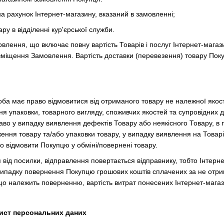
а рахунок Інтернет-магазину, вказаний в замовленні;
у в відділенні кур'єрської служби.
овлення, що включає повну вартість Товарів і послуг Інтернет-магази
міщення Замовлення. Вартість доставки (перевезення) товару Пок
соба має право відмовитися від отриманого товару не належної якос
ня упаковки, товарного вигляду, споживчих якостей та супровідних 
во у випадку виявлення дефектів Товару або неякісного Товару, в п
ння товару та/або упаковки товару, у випадку виявлення на Товарі 
о відмовити Покупцю у обміні/повернені товару.
ця від посилки, відправлення повертається відправнику, тобто Інте
ипадку повернення Покупцю грошових коштів сплачених за не отрим
що належить поверненню, вартість витрат понесених Інтернет-мага
ахист персональних даних