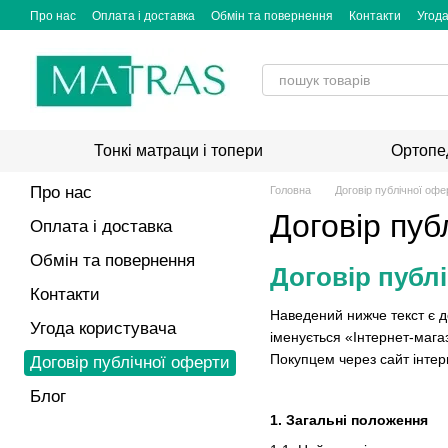
Перейти до основного контенту
Про нас
Оплата і доставка
Обмін та повернення
Контакти
Угода
Тонкі матраци і топери
Ортопе
Про нас
Головна
Договір публічної офе
Договір пуб
Оплата і доставка
Обмін та повернення
Договір публ
Контакти
Наведений нижче текст є д
Угода користувача
іменується «Інтернет-магаз
Покупцем через сайт інтер
Договір публічної оферти
Блог
1. Загальні положення