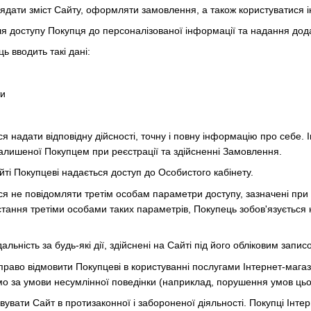
ядати зміст Сайту, оформляти замовлення, а також користуватися 
для доступу Покупця до персоналізованої інформації та надання до
ь вводить такі дані:
ти
ся надати відповідну дійсності, точну і повну інформацію про себе. І
залишеної Покупцем при реєстрації та здійсненні Замовлення.
айті Покупцеві надається доступ до Особистого кабінету.
ься не повідомляти третім особам параметри доступу, зазначені при 
тання третіми особами таких параметрів, Покупець зобов'язується 
альність за будь-які дії, здійснені на Сайті під його обліковим записом
 право відмовити Покупцеві в користуванні послугами Інтернет-магаз
амо за умови несумлінної поведінки (наприклад, порушення умов цьог
вувати Сайт в протизаконної і забороненої діяльності. Покупці Інте