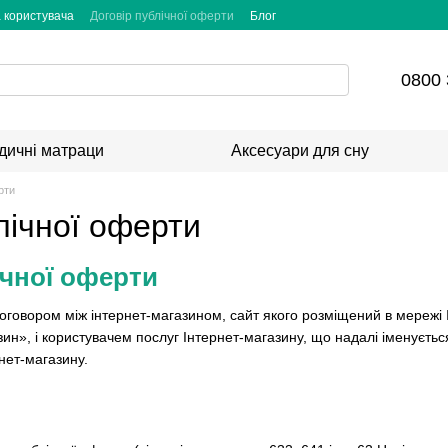
 користувача
Договір публічної оферти
Блог
0800 
дичні матраци
Аксесуари для сну
рти
лічної оферти
ічної оферти
оговором між інтернет-магазином, сайт якого розміщений в мережі
ин», і користувачем послуг Інтернет-магазину, що надалі іменуєтьс
нет-магазину.