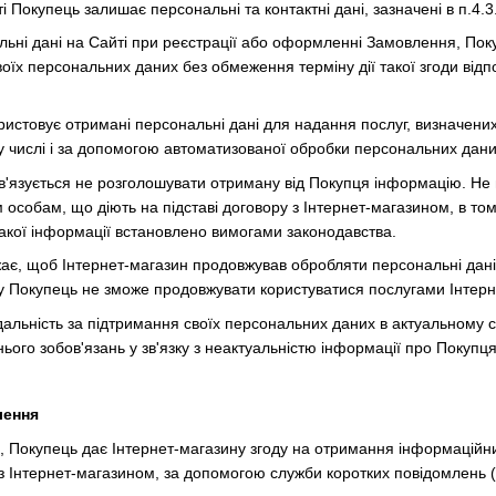
ті Покупець залишає персональні та контактні дані, зазначені в п.4
льні дані на Сайті при реєстрації або оформленні Замовлення, Пок
своїх персональних даних без обмеження терміну дії такої згоди від
ористовує отримані персональні дані для надання послуг, визначен
у числі і за допомогою автоматизованої обробки персональних дани
бов'язується не розголошувати отриману від Покупця інформацію. 
м особам, що діють на підставі договору з Інтернет-магазином, в то
такої інформації встановлено вимогами законодавства.
ає, щоб Інтернет-магазин продовжував обробляти персональні дані,
у Покупець не зможе продовжувати користуватися послугами Інтерн
дальність за підтримання своїх персональних даних в актуальному ст
ого зобов'язань у зв'язку з неактуальністю інформації про Покупця а
лення
і, Покупець дає Інтернет-магазину згоду на отримання інформаційни
у з Інтернет-магазином, за допомогою служби коротких повідомлень 