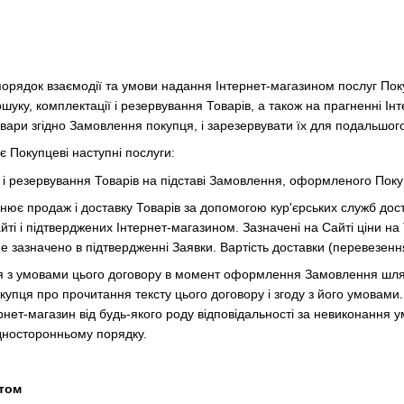
 порядок взаємодії та умови надання Інтернет-магазином послуг Поку
шуку, комплектації і резервування Товарів, а також на прагненні І
овари згідно Замовлення покупця, і зарезервувати їх для подальшо
є Покупцеві наступні послуги:
я і резервування Товарів на підставі Замовлення, оформленого Поку
снює продаж і доставку Товарів за допомогою кур'єрських служб дост
ті і підтверджених Інтернет-магазином. Зазначені на Сайті ціни на 
е зазначено в підтвердженні Заявки. Вартість доставки (перевезенн
ся з умовами цього договору в момент оформлення Замовлення шля
упця про прочитання тексту цього договору і згоду з його умовам
рнет-магазин від будь-якого роду відповідальності за невиконання 
дносторонньому порядку.
йтом