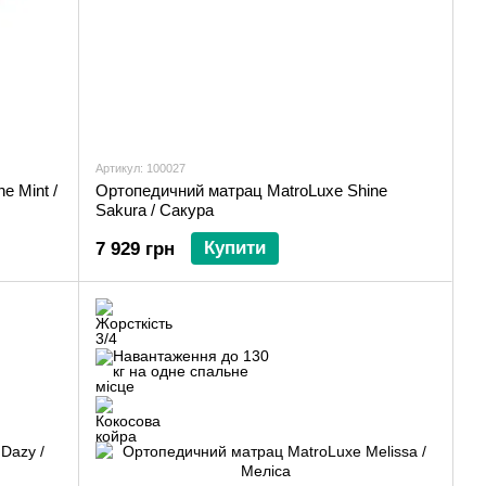
Артикул: 100027
e Mint /
Ортопедичний матрац MatroLuxe Shine
Sakura / Сакура
Купити
7 929 грн