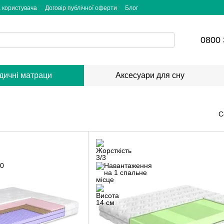
 користувача
Договір публічної оферти
Блог
0800 
дичні матраци
Аксесуари для сну
С