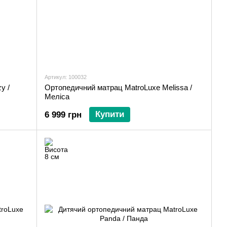
Артикул: 100032
y /
Ортопедичний матрац MatroLuxe Melissa /
Меліса
Купити
6 999 грн