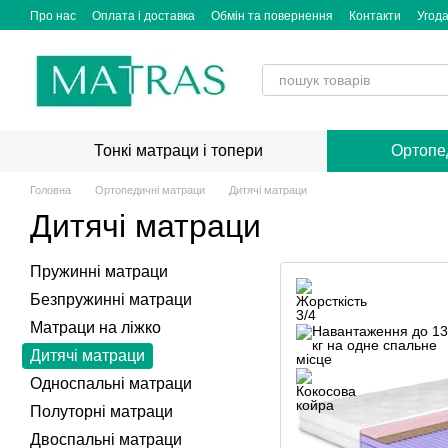
Перейти до основного контенту
Про нас
Оплата і доставка
Обмін та повернення
Контакти
Угода
Тонкі матраци і топери
Ортопе
Головна
Ортопедичні матраци
Дитячі матраци
Дитячі матраци
Пружинні матраци
Безпружинні матраци
Матраци на ліжко
Дитячі матраци
Односпальні матраци
Полуторні матраци
Двоспальні матраци