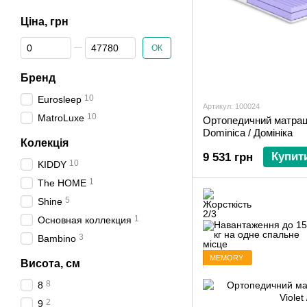
Ціна, грн
Від Ціна, грн
До Ціна, грн
ОК
Бренд
10
Eurosleep
Артикул: 100024
10
MatroLuxe
Ортопедичний матра
Dominica / Домініка
Колекція
Купит
9 531 грн
10
KIDDY
1
The HOME
5
Shine
1
Основная коллекция
3
Bambino
MEMORY
Висота, см
8
8
2
9