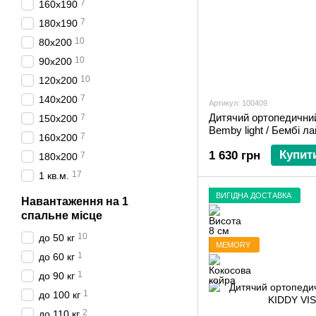
7
160х190
7
180х190
10
80х200
10
90х200
10
120х200
7
140х200
Артикул: 100409
Дитячий ортопедични
7
150х200
Bemby light / Бембі ла
7
160х200
Купит
1 630 грн
7
180х200
17
1 кв.м.
ВИГІДНА ДОСТАВКА
Навантаження на 1
спальне місце
10
до 50 кг
MEMORY
1
до 60 кг
1
до 90 кг
1
до 100 кг
2
до 110 кг