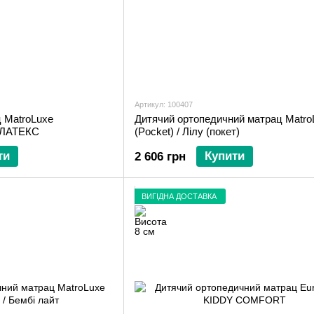
Артикул: 100407
 MatroLuxe
Дитячий ортопедичний матрац MatroL
 ЛАТЕКС
(Pocket) / Лілу (покет)
ти
Купити
2 606 грн
ВИГІДНА ДОСТАВКА