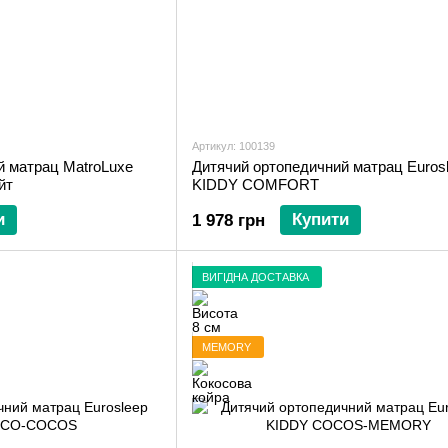
Артикул: 100139
й матрац MatroLuxe
Дитячий ортопедичний матрац Euros
йт
KIDDY COMFORT
и
Купити
1 978 грн
ВИГІДНА ДОСТАВКА
MEMORY