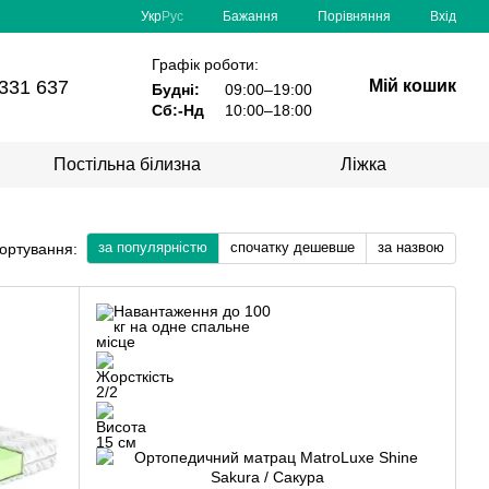
Порівняння
Укр
Рус
Бажання
Вхід
Графік роботи:
331 637
Мій кошик
Будні:
09:00–19:00
Сб:-Нд
10:00–18:00
Постільна білизна
Ліжка
за популярністю
спочатку дешевше
за назвою
ортування: