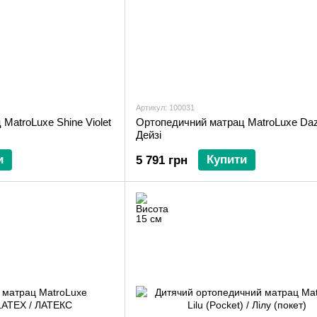
Артикул: 100031
MatroLuxe Shine Violet
Ортопедичний матрац MatroLuxe Daz
Дейзі
и
Купити
5 791 грн