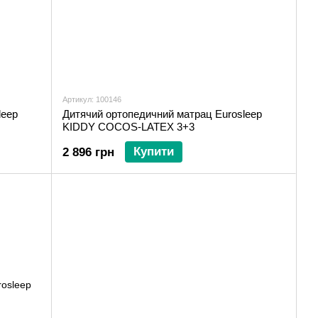
Артикул: 100146
leep
Дитячий ортопедичний матрац Eurosleep
KIDDY COCOS-LATEX 3+3
Купити
2 896 грн