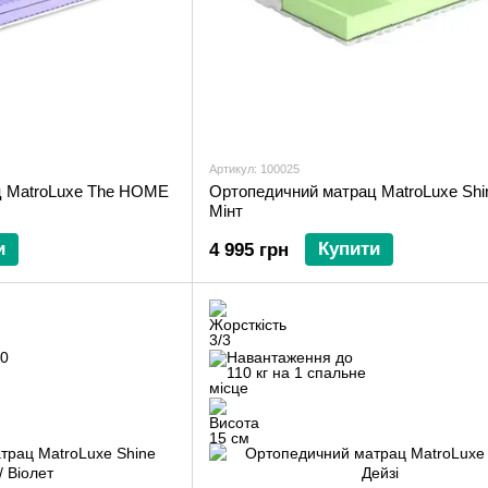
Артикул: 100025
ц MatroLuxe The HOME
Ортопедичний матрац MatroLuxe Shin
Мінт
и
Купити
4 995 грн