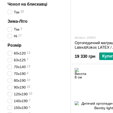
Чохол на блискавці
20
Так
Зима-Літо
3
Так
17
Ні
Артикул: 100053
Ортопедичний матрац
Розмір
Latex&Kokos LATEX /
13
60х120
Купи
19 330 грн
7
63х125
13
70х140
4
70х190
10
80х190
10
90х190
10
120х190
7
140х190
6
150х190