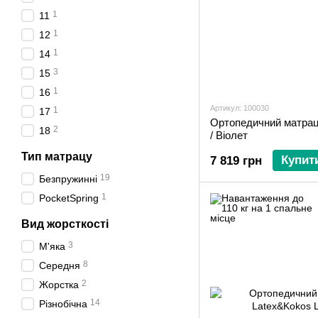
1
11
1
12
1
14
3
15
1
16
Артикул: 100030
1
17
Ортопедичний матрац 
2
18
/ Віолет
Тип матрацу
Купит
7 819 грн
19
Безпружинні
1
PocketSpring
Вид жорсткості
3
М'яка
8
Середня
2
Жорстка
14
Різнобічна