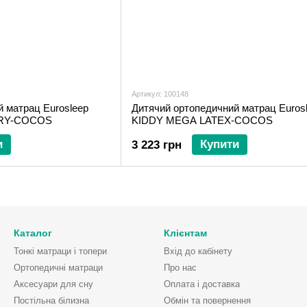
Артикул: 100148
 матрац Eurosleep
Дитячий ортопедичний матрац Euros
RY-COCOS
KIDDY MEGA LATEX-COCOS
и
Купити
3 223 грн
Каталог
Клієнтам
Тонкі матраци і топери
Вхід до кабінету
Ортопедичні матраци
Про нас
Аксесуари для сну
Оплата і доставка
Постільна білизна
Обмін та повернення