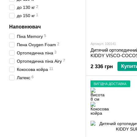
2
до 130 кг
1
до 150 кг
Наповнювач
5
Піна Memory
2
Артикул: 100141
Пена Oxygen Foam
Дитячий ортопедичний
3
Ортопедична піна
KIDDY VISCO-СOСO
7
Ортопедична піна Airy
Купит
2 336 грн
11
Кокосова койра
6
Латекс
ВИГІДНА ДОСТАВКА