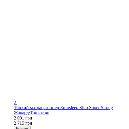
2
Тонкий матрац-топпер Eurosleep Slim Super Strong
Жакард/Трикотаж
2 091 грн
2 715 грн
Купити