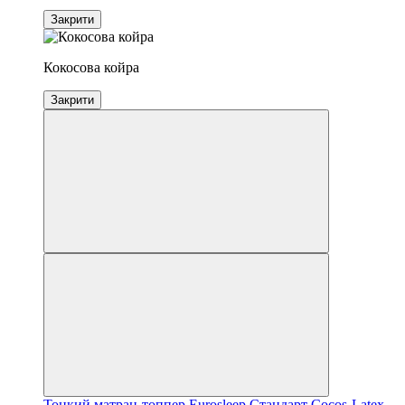
Закрити
Кокосова койра
Закрити
Тонкий матрац-топпер Eurosleep Стандарт Cocos-Latex