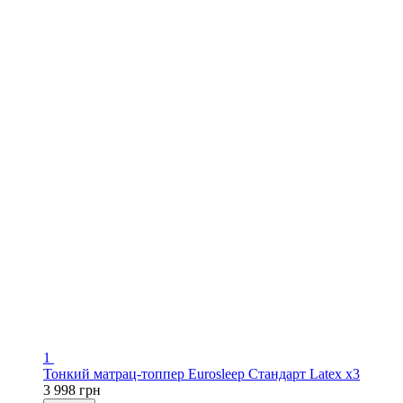
1
Тонкий матрац-топпер Eurosleep Стандарт Latex x3
3 998 грн