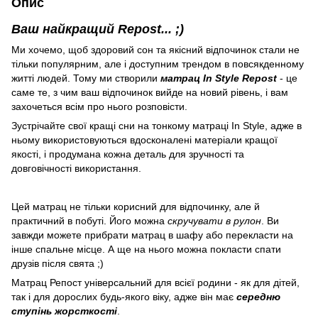
Опис
Ваш найкращий Repost... ;)
Ми хочемо, щоб здоровий сон та якісний відпочинок стали не
тільки популярним, але і доступним трендом в повсякденному
житті людей. Тому ми створили
матрац In Style Repost
- це
саме те, з чим ваш відпочинок вийде на новий рівень, і вам
захочеться всім про нього розповісти.
Зустрічайте свої кращі сни на тонкому матраці In Style, адже в
ньому використовуються вдосконалені матеріали кращої
якості, і продумана кожна деталь для зручності та
довговічності використання.
Цей матрац не тільки корисний для відпочинку, але й
практичний в побуті. Його можна
скручувати в рулон
. Ви
завжди можете прибрати матрац в шафу або перекласти на
інше спальне місце. А ще на нього можна покласти спати
друзів після свята ;)
Матрац Репост універсальний для всієї родини - як для дітей,
так і для дорослих будь-якого віку, адже він має
середню
ступінь жорсткості
.