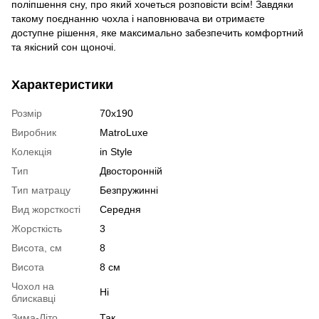
поліпшення сну, про який хочеться розповісти всім! Завдяки
такому поєднанню чохла і наповнювача ви отримаєте
доступне рішення, яке максимально забезпечить комфортний
та якісний сон щоночі.
Характеристики
Розмір
70х190
Виробник
MatroLuxe
Колекція
in Style
Тип
Двосторонній
Тип матрацу
Безпружинні
Вид жорсткості
Середня
Жорсткість
3
Висота, см
8
Висота
8 см
Чохол на
Ні
блискавці
Зима-Літо
Так