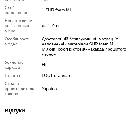
Слої
1.SHR foam ML
наповнення
Навантаження
на 1 спальне
до 110 кг
місце
Особливості
Двосторонній безпружинний матрац. У
моделі
наповненні - матеріали SHR foam ML.
М'який чохол із стрейч-жакарда прошитого
льоном.
Усиление
Ні
каркаса
Гарантія
ГОСТ стандарт
Страна-
производитель
Україна
товара
Відгуки