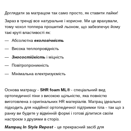
Доглядати за матрацом так само просто, як ставити лайки!
Зараз в тренді все натуральне і корисне. Ми це врахували,
тому чохол топпера прошитий льоном, що забезпечує йому
такі круті властивості як:
Абсолютна
екологічність
Висока теплопровідність
Зносостійкість
і міцність
Повітропроникність
Мінімальна електризуємість
Основа матрацу -
SHR foam ML
®
- спеціальний вид
ортопедичної піни з високою щільністю, яка повністю
виготовлена ​​з оригінальних HR матеріалів. Матрац ідеально
підходить для надійної ортопедичної підтримки тіла - так що з
ранку ви будете у відмінній формі і готові ділитися своїм
настроєм з друзями в сторіз.
Матрац In Style Repost
- це прекрасний засіб для