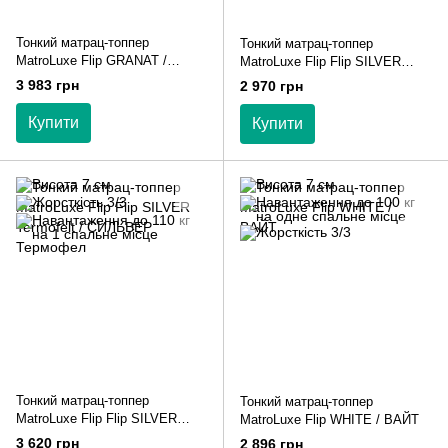
Тонкий матрац-топпер
Тонкий матрац-топпер
MatroLuxe Flip GRANAT /
MatroLuxe Flip Flip SILVER
Гранат
Cocos / СІЛЬВЕР Кокос
3 983 грн
2 970 грн
Купити
Купити
Тонкий матрац-топпер
Тонкий матрац-топпер
MatroLuxe Flip Flip SILVER
MatroLuxe Flip WHITE / ВАЙТ
Termofelt / СИЛЬВЕР
3 620 грн
2 896 грн