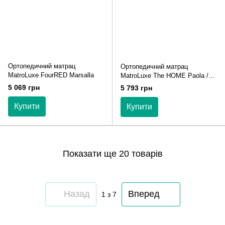
Ортопедичний матрац
Ортопедичний матрац
MatroLuxe FourRED Marsalla
MatroLuxe The HOME Paola /
Паола
5 069 грн
5 793 грн
Купити
Купити
Показати ще 20 товарів
Назад
Вперед
1
з 7