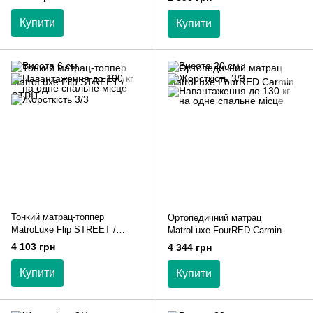
Термофел
Купити
Купити
Тонкий матрац-топпер
Ортопедичний матрац
MatroLuxe Flip STREET /
MatroLuxe FourRED Carmin
СТРІТ
4 103 грн
4 344 грн
Купити
Купити