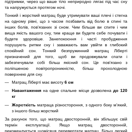
підтримки, через що ваше тіло неприродно лягає під час сну
та напружується протягом ночі.
Тонкий і жорсткий матрац буде утримувати ваші плечі і стегна
на одному рівні, що з часом позбавить від болю в спині та
інших болів, пов'язаних зі сном. Чим більше ви спите і чим
вища якість вашого сну, тим краще ви будете себе почувати і
будете здоровіше. Занепокоєння і часті пробудження
порушують ритми сну і заважають вам увійти в глибокий
спокійний сон. Тонкий безпружинний матрац Ліберті
призначений для того, щоб ви продовжували спати і
забезпечували собі більш якісний сон. Це пов'язано з
поліпшеною повітропроникністю, більш прохолодною
поверхнею для сну.
Матрац Ліберті має висоту
6 см
Навантаження
на одне спальне місце дозволена
до 120
кг
Жорсткість
матраца різностороння, з одного боку м'який,
з іншого більш жорсткий
За рахунок того, що матрац двосторонній, він збільшує свій
термін експлуатації. Якщо матрац двосторонній,
рекомендується щомісяця перевертати матрац. Більш легкий