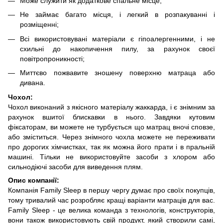
Може служити як додаткове спальне місце;
Не займає багато місця, і легкий в розпакуванні і
розміщенні;
Всі використовувані матеріали є гіпоалергенними, і не
схильні до накопичення пилу, за рахунок своєї
повітропроникності;
Миттєво пожвавите зношену поверхню матраца або
дивана.
Чохол:
Чохол виконаний з якісного матеріалу жаккарда, і є знімним за
рахунок вшитої блискавки в нього. Завдяки кутовим
фіксаторам, ви можете не турбується що матрац вночі сповзе,
або зміститься. Через знімного чохла можете не переживати
про дорогих хімчистках, так як можна його прати і в пральній
машині. Тільки не використовуйте засоби з хлором або
сильнодіючі засоби для виведення плям.
Опис компанії:
Компанія Family Sleep в першу чергу думає про своїх покупців,
тому тривалий час розробляє кращі варіанти матраців для вас.
Family Sleep - це велика команда з технологів, конструкторів,
вони також використовують свій продукт, який створили самі,