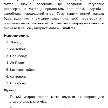
матрац значно полегшить це завдання. Регулярне
перевертання матраца продовжить його термін служби і
запобіжить передчасний знос. Тому купити тонкий матрац
буде відмінним і вигідним рішенням, щоб перетворити і
поліпшити ваше спальне місце. Замовити матрац ви з легкістю
зможете в нашому інтернет-магазині
mattras
.
Наповнення:
Жакард;
синтепон;
Спанбонд;
Air Foam;
Кокосова койра;
синтепон;
Спанбонд.
Функції:
Тонкий матрац топпер може служити як опорою для
старого спального місця;