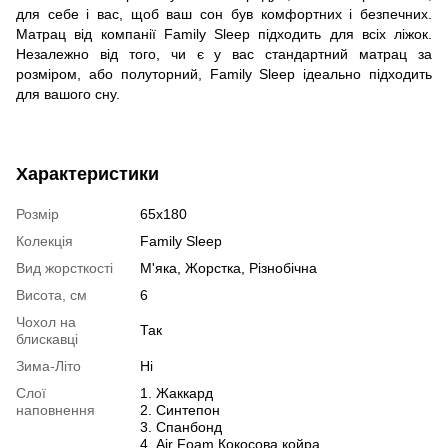
для себе і вас, щоб ваш сон був комфортних і безпечних.
Матрац від компанії Family Sleep підходить для всіх ліжок.
Незалежно від того, чи є у вас стандартний матрац за
розміром, або полуторний, Family Sleep ідеально підходить
для вашого сну.
Характеристики
Розмір
65х180
Колекція
Family Sleep
Вид жорсткості
М'яка, Жорстка, Різнобічна
Висота, см
6
Чохол на
Так
блискавці
Зима-Літо
Ні
Слої
1. Жаккард
наповнення
2. Синтепон
3. Спанбонд
4. Air Foam Кокосова койра