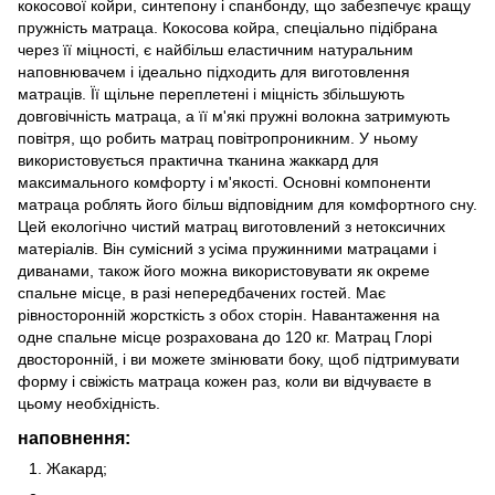
кокосової койри, синтепону і спанбонду, що забезпечує кращу
пружність матраца. Кокосова койра, спеціально підібрана
через її міцності, є найбільш еластичним натуральним
наповнювачем і ідеально підходить для виготовлення
матраців. Її щільне переплетені і міцність збільшують
довговічність матраца, а її м'які пружні волокна затримують
повітря, що робить матрац повітропроникним. У ньому
використовується практична тканина жаккард для
максимального комфорту і м'якості. Основні компоненти
матраца роблять його більш відповідним для комфортного сну.
Цей екологічно чистий матрац виготовлений з нетоксичних
матеріалів. Він сумісний з усіма пружинними матрацами і
диванами, також його можна використовувати як окреме
спальне місце, в разі непередбачених гостей. Має
рівносторонній жорсткість з обох сторін. Навантаження на
одне спальне місце розрахована до 120 кг. Матрац Глорі
двосторонній, і ви можете змінювати боку, щоб підтримувати
форму і свіжість матраца кожен раз, коли ви відчуваєте в
цьому необхідність.
наповнення:
Жакард;