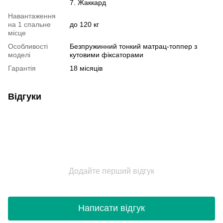
7. Жаккард
Навантаження
на 1 спальне
до 120 кг
місце
Особливості
Безпружинний тонкий матрац-топпер з
моделі
кутовими фіксаторами
Гарантія
18 місяців
Відгуки
Додайте перший відгук
Написати відгук