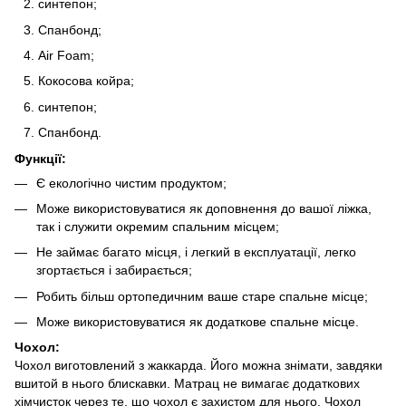
синтепон;
Спанбонд;
Air Foam;
Кокосова койра;
синтепон;
Спанбонд.
Функції:
Є екологічно чистим продуктом;
Може використовуватися як доповнення до вашої ліжка,
так і служити окремим спальним місцем;
Не займає багато місця, і легкий в експлуатації, легко
згортається і забирається;
Робить більш ортопедичним ваше старе спальне місце;
Може використовуватися як додаткове спальне місце.
Чохол:
Чохол виготовлений з жаккарда. Його можна знімати, завдяки
вшитой в нього блискавки. Матрац не вимагає додаткових
хімчисток через те, що чохол є захистом для нього. Чохол