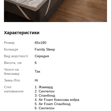
Характеристики
Розмір
65х180
Колекція
Family Sleep
Вид жорсткості
Середня
Висота, см
6
Чохол на
Так
блискавці
Зима-Літо
Ні
Слої
1. Жаккард
наповнення
2. Синтепон
3. Спанбонд
4. Air Foam Кокосова койра
5. Air Foam Спанбонд
6. Синтепон