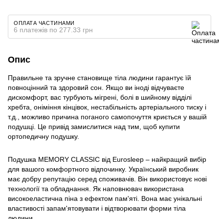
ОПЛАТА ЧАСТИНАМИ
6 платежів по 277.33 грн
Опис
Правильне та зручне становище тіла людини гарантує їй
повноцінний та здоровий сон. Якщо ви іноді відчуваєте
дискомфорт, вас турбують мігрені, болі в шийному відділі
хребта, оніміння кінцівок, нестабільність артеріального тиску і
т.д., можливо причина поганого самопочуття криється у вашій
подушці. Це привід замислитися над тим, щоб купити
ортопедичну подушку.
Подушка MEMORY CLASSIC від Eurosleep – найкращий вибір
для вашого комфортного відпочинку. Український виробник
має добру репутацію серед споживачів. Він використовує нові
технології та обладнання. Як наповнювач використана
високоеластична піна з ефектом пам'яті. Вона має унікальні
властивості запам'ятовувати і відтворювати форми тіла
людини.