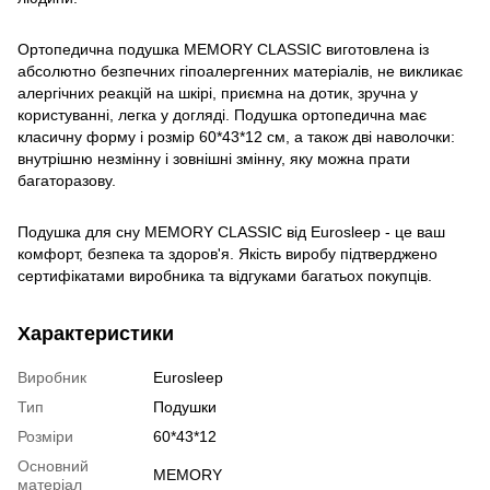
Ортопедична подушка MEMORY CLASSIC виготовлена ​​із
абсолютно безпечних гіпоалергенних матеріалів, не викликає
алергічних реакцій на шкірі, приємна на дотик, зручна у
користуванні, легка у догляді. Подушка ортопедична має
класичну форму і розмір 60*43*12 см, а також дві наволочки:
внутрішню незмінну і зовнішні змінну, яку можна прати
багаторазову.
Подушка для сну MEMORY CLASSIC від Eurosleep - це ваш
комфорт, безпека та здоров'я. Якість виробу підтверджено
сертифікатами виробника та відгуками багатьох покупців.
Характеристики
Виробник
Eurosleep
Тип
Подушки
Розміри
60*43*12
Основний
MEMORY
матеріал