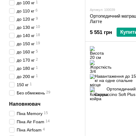
1
до 100 кг
Артикул: 100039
6
до 110 кг
Ортопедичний матрац 
9
до 120 кг
Латте
10
до 130 кг
Купит
5 551 грн
18
до 140 кг
19
до 150 кг
5
до 160 кг
2
до 170 кг
1
до 180 кг
1
до 200 кг
1
150 кг
29
Без обмежень
Наповнювач
15
Піна Memory
14
Піна Air Foam
4
Піна Airfoam