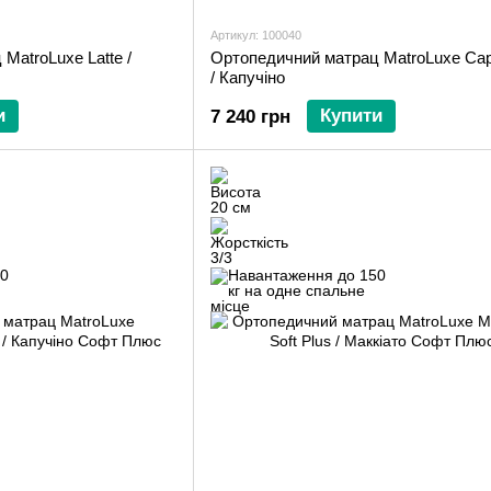
Артикул: 100040
MatroLuxe Latte /
Ортопедичний матрац MatroLuxe Cap
/ Капучіно
и
Купити
7 240 грн