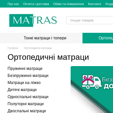
Перейти до основного контенту
Про нас
Оплата і доставка
Обмін та повернення
Контакти
Угода
Тонкі матраци і топери
Ортопе
Головна
Ортопедичні матраци
Ортопедичні матраци
Пружинні матраци
Безпружинні матраци
Матраци на ліжко
Дитячі матраци
Односпальні матраци
Полуторні матраци
Двоспальні матраци