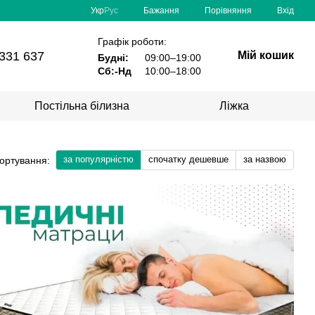
Порівняння
Укр
Рус
Бажання
Вхід
Графік роботи:
331 637
Мій кошик
Будні:
09:00–19:00
Сб:-Нд
10:00–18:00
Постільна білизна
Ліжка
за популярністю
спочатку дешевше
за назвою
ортування: