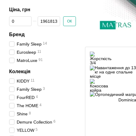
Ціна, грн
Від Ціна, грн
До Ціна, грн
ОК
Бренд
14
Family Sleep
11
Eurosleep
91
MatroLuxe
Колекція
11
KIDDY
3
Family Sleep
4
FourRED
4
The HOME
8
Shine
6
Demure Сollection
5
YELLOW