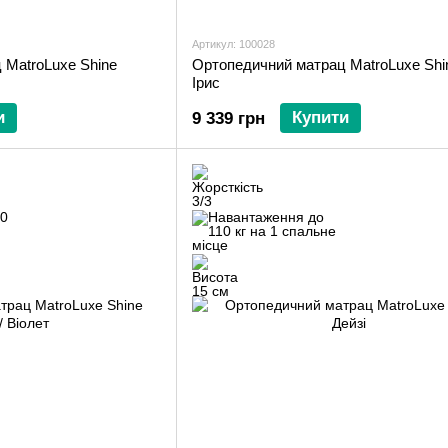
Артикул: 100028
 MatroLuxe Shine
Ортопедичний матрац MatroLuxe Shine
Ірис
и
Купити
9 339 грн