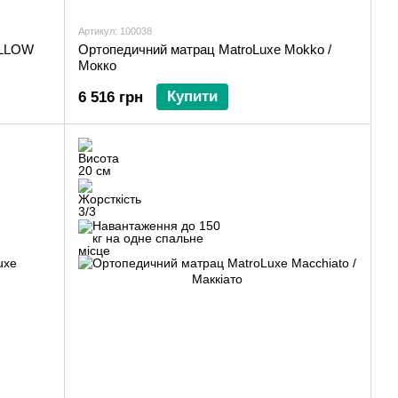
Артикул: 100038
ELLOW
Ортопедичний матрац MatroLuxe Mokko /
Мокко
Купити
6 516 грн