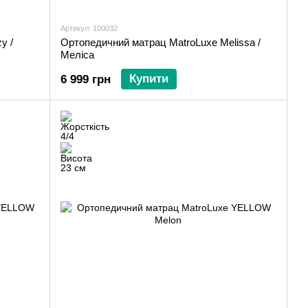
Артикул: 100032
y /
Ортопедичний матрац MatroLuxe Melissa /
Меліса
Купити
6 999 грн