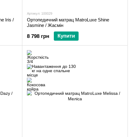
Артикул: 100029
 Iris /
Ортопедичний матрац MatroLuxe Shine
Jasmine / Жасмін
Купити
8 798 грн