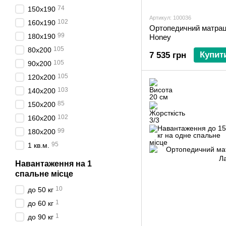
74
150х190
Артикул: 100036
102
160х190
Ортопедичний матра
99
180х190
Honey
105
80х200
Купит
7 535 грн
105
90х200
105
120х200
103
140х200
85
150х200
102
160х200
99
180х200
95
1 кв.м.
Навантаження на 1
спальне місце
10
до 50 кг
1
до 60 кг
1
до 90 кг