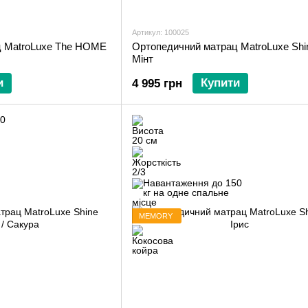
Артикул: 100025
ц MatroLuxe The HOME
Ортопедичний матрац MatroLuxe Shin
Мінт
и
Купити
4 995 грн
MEMORY