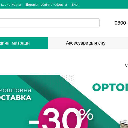
 користувача
Договір публічної оферти
Блог
0800 
дичні матраци
Аксесуари для сну
С