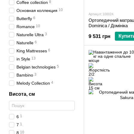
8
Coffee collection
10
Основная коллекция
Артикул: 100024
6
Butterfly
Ортопедичний матра
Dominica / Домініка
10
Romance
3
Naturelle Ultra
Купит
9 531 грн
6
Naturelle
6
King Mattresses
13
in Style
5
Belgian technologies
3
Bambino
4
Melody Collection
Висота, см
1
6
1
7
10
8