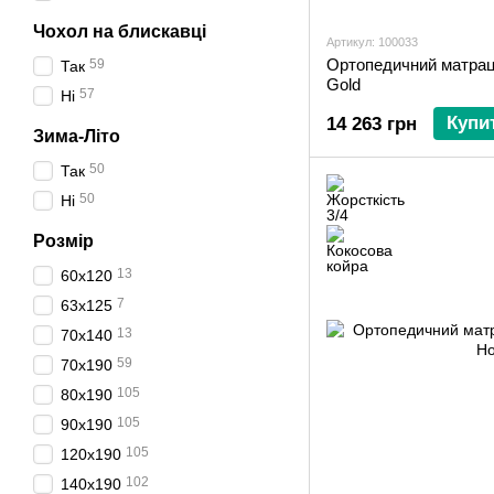
Чохол на блискавці
Артикул: 100033
Ортопедичний матра
59
Так
Gold
57
Ні
Купи
14 263 грн
Зима-Літо
50
Так
50
Ні
Розмір
13
60х120
7
63х125
13
70х140
59
70х190
105
80х190
105
90х190
105
120х190
102
140х190