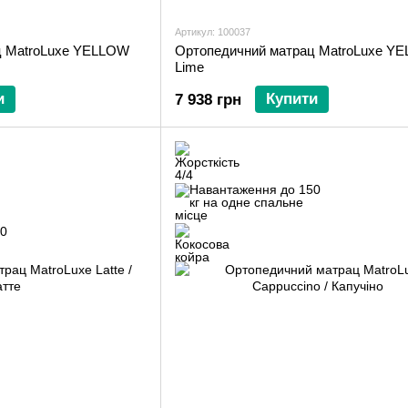
Артикул: 100037
ц MatroLuxe YELLOW
Ортопедичний матрац MatroLuxe Y
Lime
и
Купити
7 938 грн