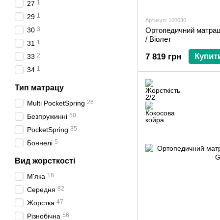
1
27
1
29
Артикул: 100030
3
30
Ортопедичний матрац 
/ Віолет
1
31
Купит
2
7 819 грн
33
1
34
Тип матрацу
26
Multi PocketSpring
50
Безпружинні
35
PocketSpring
5
Боннелі
Вид жорсткості
18
М'яка
82
Середня
47
Жорстка
56
Різнобічна