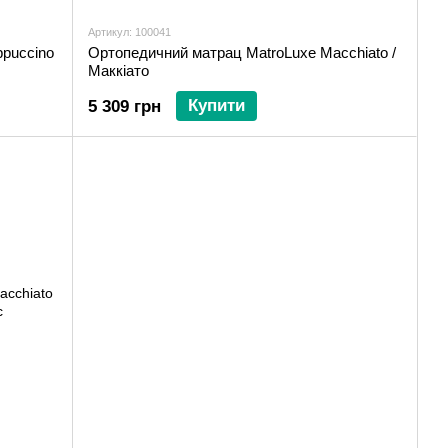
Артикул: 100041
puccino
Ортопедичний матрац MatroLuxe Macchiato /
Маккіато
Купити
5 309 грн