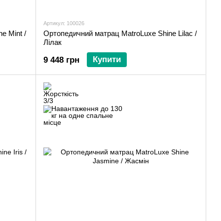
Артикул: 100026
e Mint /
Ортопедичний матрац MatroLuxe Shine Lilac /
Лілак
Купити
9 448 грн