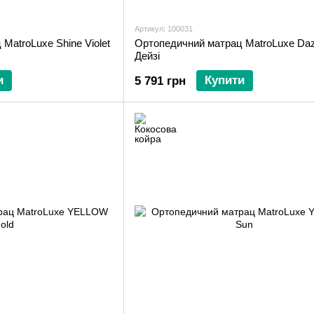
Артикул: 100031
MatroLuxe Shine Violet
Ортопедичний матрац MatroLuxe Daz
Дейзі
и
Купити
5 791 грн