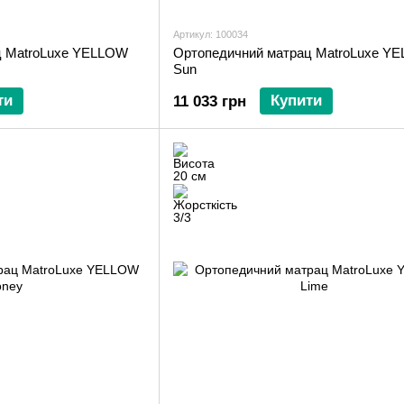
Артикул: 100034
ц MatroLuxe YELLOW
Ортопедичний матрац MatroLuxe Y
Sun
ти
Купити
11 033 грн