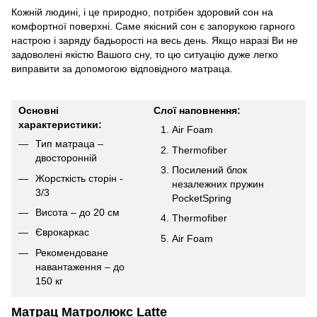
Кожній людині, і це природно, потрібен здоровий сон на
комфортної поверхні. Саме якісний сон є запорукою гарного
настрою і заряду бадьорості на весь день. Якщо наразі Ви не
задоволені якістю Вашого сну, то цю ситуацію дуже легко
виправити за допомогою відповідного матраца.
Основні
Слої наповнення:
характеристики:
Air Foam
Тип матраца –
Thermofiber
двосторонній
Посилений блок
Жорсткість сторін -
незалежних пружин
3/3
PocketSpring
Висота – до 20 см
Thermofiber
Єврокаркас
Air Foam
Рекомендоване
навантаження – до
150 кг
Матрац Матролюкс Latte