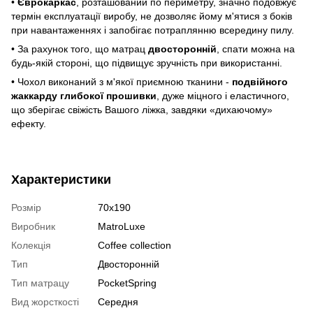
•
Єврокаркас
, розташований по периметру, значно подовжує
термін експлуатації виробу, не дозволяє йому м'ятися з боків
при навантаженнях і запобігає потраплянню всередину пилу.
• За рахунок того, що матрац
двосторонній
, спати можна на
будь-якій стороні, що підвищує зручність при використанні.
• Чохол виконаний з м'якої приємною тканини -
подвійного
жаккарду глибокої прошивки
, дуже міцного і еластичного,
що зберігає свіжість Вашого ліжка, завдяки «дихаючому»
ефекту.
Характеристики
Розмір
70х190
Виробник
MatroLuxe
Колекція
Coffee collection
Тип
Двосторонній
Тип матрацу
PocketSpring
Вид жорсткості
Середня