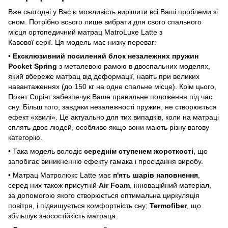
Вже сьогодні у Вас є можливість вирішити всі Ваші проблеми зі
сном. Потрібно всього лише вибрати для свого спального
місця ортопедичний матрац MatroLuxe Latte з
Кавової серії. Ця модель має низку переваг:
•
Ексклюзивний посилений блок незалежних пружин
Pocket Spring
з металевою рамою в двоспальних моделях,
який вбереже матрац від деформації, навіть при великих
навантаженнях (до 150 кг на одне спальне місце). Крім цього,
Покет Спрінг забезпечує Ваше правильне положення під час
сну. Більш того, завдяки незалежності пружин, не створюється
ефект «хвилі». Це актуально для тих випадків, коли на матраці
сплять двоє людей, особливо якщо вони мають різну вагову
категорію.
• Така модель володіє
середнім ступенем жорсткості
, що
запобігає виникненню ефекту гамака і просідання виробу.
• Матрац Матролюкс Latte має
п'ять шарів наповнення
,
серед них також присутній
Air Foam
, інноваційний матеріал,
за допомогою якого створюється оптимальна циркуляція
повітря, і підвищується комфортність сну;
Termofiber
, що
збільшує зносостійкість матраца.