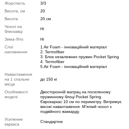
Жорсткість
3/3
Висота, см
20
Висота
20 см
Чохол на
Ні
блискавці
Зима-Літо
Ні
Слої
1.Air Foam - інноваційний матеріал
наповнення
2. Termofiber
3. Блок незалежних пружин Pocket Spring
4. Termofiber
5.Air Foam - інноваційний матеріал
Навантаження
на 1 спальне
до 150 кг
місце
Особливості
Двосторонній матрац на посиленому
моделі
пружинному блоці Pocket Spring.
Єврокаркас 10 см по периметру. Витримує
високі навантаження. М'ягкий чохол з
подвійного жаккарду.
Усиление
Стандартне
каркаса