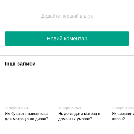
Додайте перший відгук
Новий коментар
Інші записи
17 червня 2024
11 червня 2024
10 червня 202
Які бувають наповнювачі
Як доглядати матрац в
Як вирівнят
для матраців на диван?
домашніх умовах?
диван?