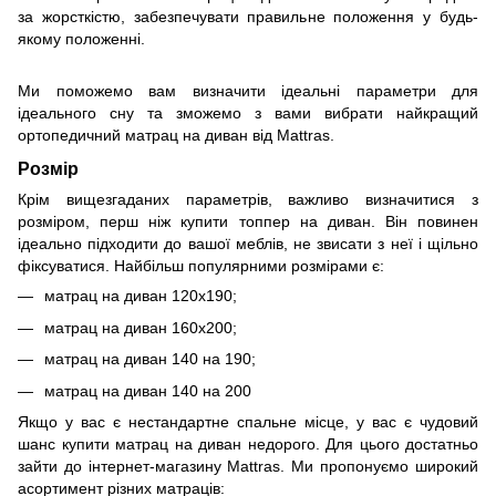
за жорсткістю, забезпечувати правильне положення у будь-
якому положенні.
Ми поможемо вам визначити ідеальні параметри для
ідеального сну та зможемо з вами вибрати найкращий
ортопедичний матрац на диван від Mattras.
Розмір
Крім вищезгаданих параметрів, важливо визначитися з
розміром, перш ніж купити топпер на диван. Він повинен
ідеально підходити до вашої меблів, не звисати з неї і щільно
фіксуватися. Найбільш популярними розмірами є:
матрац на диван 120х190;
матрац на диван 160х200;
матрац на диван 140 на 190;
матрац на диван 140 на 200
Якщо у вас є нестандартне спальне місце, у вас є чудовий
шанс купити матрац на диван недорого. Для цього достатньо
зайти до інтернет-магазину Mattras. Ми пропонуємо широкий
асортимент різних матраців: