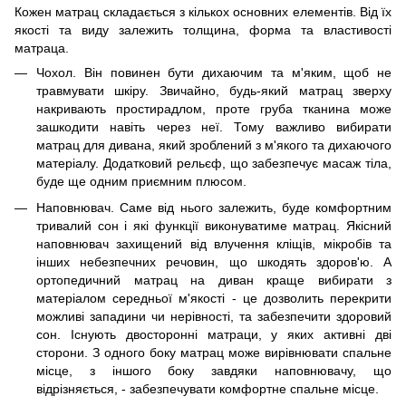
Кожен матрац складається з кількох основних елементів. Від їх
якості та виду залежить толщина, форма та властивості
матраца.
Чохол. Він повинен бути дихаючим та м'яким, щоб не
травмувати шкіру. Звичайно, будь-який матрац зверху
накривають простирадлом, проте груба тканина може
зашкодити навіть через неї. Тому важливо вибирати
матрац для дивана, який зроблений з м'якого та дихаючого
матеріалу. Додатковий рельєф, що забезпечує масаж тіла,
буде ще одним приємним плюсом.
Наповнювач. Саме від нього залежить, буде комфортним
тривалий сон і які функції виконуватиме матрац. Якісний
наповнювач захищений від влучення кліщів, мікробів та
інших небезпечних речовин, що шкодять здоров'ю. А
ортопедичний матрац на диван краще вибирати з
матеріалом середньої м'якості - це дозволить перекрити
можливі западини чи нерівності, та забезпечити здоровий
сон. Існують двосторонні матраци, у яких активні дві
сторони. З одного боку матрац може вирівнювати спальне
місце, з іншого боку завдяки наповнювачу, що
відрізняється, - забезпечувати комфортне спальне місце.