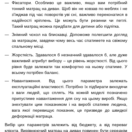
Фіксатори. Особливо це важливо, якщо вам потрібний
тонкий матрац на диван. Щоб він не ковзав по меблях і не
з'їжджав під час поворотів уві сні, важливо переконатися в
надійності кріплень. Це можуть бути резинки чи петлі.
Такий матрац можна придбати для дитини або підлітка.
Знімний чохол на блискавці. Допоможе полегшити догляд
за матрацом, завдяки чому весь час спатимете на свіжому
спальному місці.
Жорсткість. Здавалося б незначний здавалося б, але дуже
важливий атрибут вибору – це рівень жорсткості. Від цього
рівня буде залежати так комфортно на ньому спатиме. У
всьому потрібен баланс.
Навантаження. Від цього параметра залежать
експлуатаційні властивості. Потрібно їх підбирати виходячи
з ваги людей, що сплять. На кожній моделі позначено
припустиме навантаження для сну на цьому виробі. Якщо
знехтувати цим показником і на виробі спатиме людина,
вага якої перевищує показник, це призведе до швидкої
деформації матраца.
Вибір цих параметрів залежить від бюджету, а від переваг
клієнта. Вирівнюючий матрац на диван повинен бути середнім