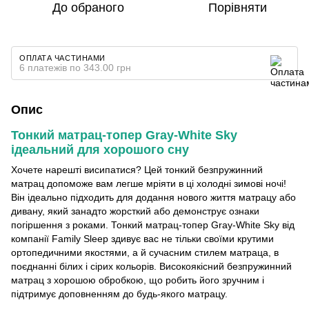
До обраного
Порівняти
ОПЛАТА ЧАСТИНАМИ
6 платежів по 343.00 грн
Опис
Тонкий матрац-топер Gray-White Sky
ідеальний для хорошого сну
Хочете нарешті висипатися? Цей тонкий безпружинний
матрац допоможе вам легше мріяти в ці холодні зимові ночі!
Він ідеально підходить для додання нового життя матрацу або
дивану, який занадто жорсткий або демонструє ознаки
погіршення з роками. Тонкий матрац-топер Gray-White Sky від
компанії Family Sleep здивує вас не тільки своїми крутими
ортопедичними якостями, а й сучасним стилем матраца, в
поєднанні білих і сірих кольорів. Високоякісний безпружинний
матрац з хорошою обробкою, що робить його зручним і
підтримує доповненням до будь-якого матрацу.