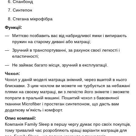
Спанбонд
Синтепон
Стегана мікрофібра
Функції:
Миттєво позбавить вас від набридливої ​​ямки і випирають
пружин на старому дивані або матраці;
Зручний в транспортуванні, за рахунок своєї легкості і
еластичності;
Не займає багато місця, зручний в експлуатації.
Чохол:
Чохол у даній моделі матраца знімний, через вшитой в нього
блискавки. З цим чохлом ви можете не турбується за небажані
плями на своєму матраці, ви з легкістю його знімете і зможете
попрати в пральній машині. Пошитий чохол з бавовняної
тканини Microfiber і простеган синтепоном, що дасть вам
додаткову м'якість і комфорт.
Опис компанії:
Компанія Family Sleep в першу чергу думає про своїх покупців,
тому тривалий час розробляють кращі варіанти матраців для