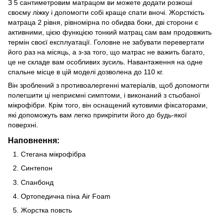
З 5 сантиметровим матрацом ви можете додати розкоші
своєму ліжку і допомогти собі краще спати вночі. Жорсткість
матраца 2 рівня, рівномірна по обидва боки, дві сторони є
активними, цією функцією тонкий матрац сам вам продовжить
термін своєї експлуатації. Головне не забувати перевертати
його раз на місяць, а з-за того, що матрас не важить багато,
це не складе вам особливих зусиль. Навантаження на одне
спальне місце в цій моделі дозволена до 110 кг.
Він зроблений з противоалергенні матеріалів, щоб допомогти
полегшити ці неприємні симптоми, і виконаний з стьобаної
мікрофібри. Крім того, він оснащений кутовими фіксаторами,
які допоможуть вам легко прикріпити його до будь-якої
поверхні.
Наповнення:
Стегана мікрофібра
Синтепон
Спанбонд
Ортопедична піна Air Foam
Жорстка повсть