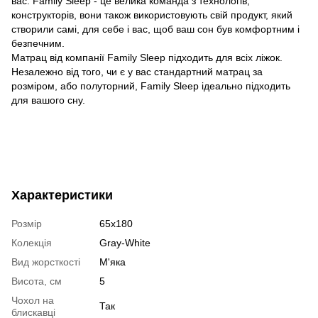
вас. Family Sleep - це велика команда з технологів,
конструкторів, вони також використовують свій продукт, який
створили самі, для себе і вас, щоб ваш сон був комфортним і
безпечним.
Матрац від компанії Family Sleep підходить для всіх ліжок.
Незалежно від того, чи є у вас стандартний матрац за
розміром, або полуторний, Family Sleep ідеально підходить
для вашого сну.
Характеристики
Розмір
65х180
Колекція
Gray-White
Вид жорсткості
М'яка
Висота, см
5
Чохол на
Так
блискавці