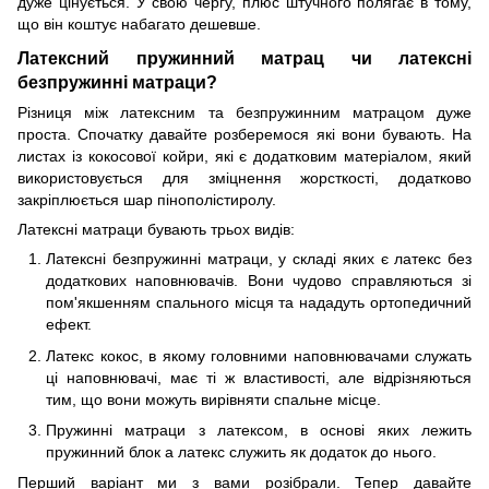
дуже цінується. У свою чергу, плюс штучного полягає в тому,
що він коштує набагато дешевше.
Латексний пружинний матрац чи латексні
безпружинні матраци?
Різниця між латексним та безпружинним матрацом дуже
проста. Спочатку давайте розберемося які вони бувають. На
листах із кокосової койри, які є додатковим матеріалом, який
використовується для зміцнення жорсткості, додатково
закріплюється шар пінополістиролу.
Латексні матраци бувають трьох видів:
Латексні безпружинні матраци, у складі яких є латекс без
додаткових наповнювачів. Вони чудово справляються зі
пом'якшенням спального місця та нададуть ортопедичний
ефект.
Латекс кокос, в якому головними наповнювачами служать
ці наповнювачі, має ті ж властивості, але відрізняються
тим, що вони можуть вирівняти спальне місце.
Пружинні матраци з латексом, в основі яких лежить
пружинний блок а латекс служить як додаток до нього.
Перший варіант ми з вами розібрали. Тепер давайте