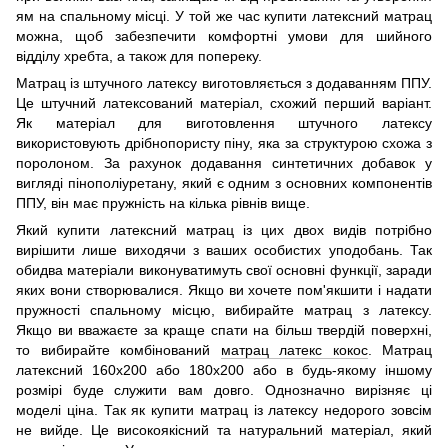
ям на спальному місці. У той же час купити латексний матрац
можна, щоб забезпечити комфортні умови для шийного
відділу хребта, а також для попереку.
Матрац із штучного латексу виготовляється з додаванням ППУ.
Це штучний латексований матеріал, схожий перший варіант.
Як матеріал для виготовлення штучного латексу
використовують дрібнопористу піну, яка за структурою схожа з
поролоном. За рахунок додавання синтетичних добавок у
вигляді пінополіуретану, який є одним з основних компонентів
ППУ, він має пружність на кілька рівнів вище.
Який купити латексний матрац із цих двох видів потрібно
вирішити лише виходячи з ваших особистих уподобань. Так
обидва матеріали виконуватимуть свої основні функції, заради
яких вони створювалися. Якщо ви хочете пом'якшити і надати
пружності спальному місцю, вибирайте матрац з латексу.
Якщо ви вважаєте за краще спати на більш твердій поверхні,
то вибирайте комбінований
матрац латекс кокос
. Матрац
латексний 160х200 або 180х200 або в будь-якому іншому
розмірі буде служити вам довго. Однозначно вирізняє ці
моделі ціна. Так як купити матрац із латексу недорого зовсім
не вийде. Це високоякісний та натуральний матеріал, який