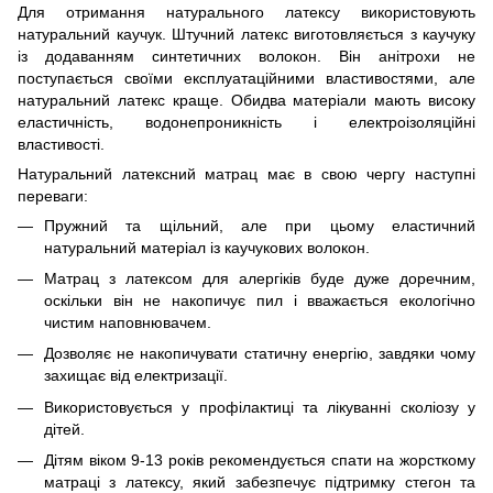
Для отримання натурального латексу використовують
натуральний каучук. Штучний латекс виготовляється з каучуку
із додаванням синтетичних волокон. Він анітрохи не
поступається своїми експлуатаційними властивостями, але
натуральний латекс краще. Обидва матеріали мають високу
еластичність, водонепроникність і електроізоляційні
властивості.
Натуральний латексний матрац має в свою чергу наступні
переваги:
Пружний та щільний, але при цьому еластичний
натуральний матеріал із каучукових волокон.
Матрац з латексом для алергіків буде дуже доречним,
оскільки він не накопичує пил і вважається екологічно
чистим наповнювачем.
Дозволяє не накопичувати статичну енергію, завдяки чому
захищає від електризації.
Використовується у профілактиці та лікуванні сколіозу у
дітей.
Дітям віком 9-13 років рекомендується спати на жорсткому
матраці з латексу, який забезпечує підтримку стегон та