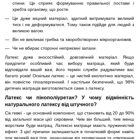
спини. Це сприяє формуванню правильної постави і
хребта організму, що росте.
Це дуже міцний матеріал, здатний витримувати великий
тиск і не деформуватися. Тому також підійде для людей з
великою вагою.
Він не викликає грибка та хвороботворних мікроорганізмів.
Чи не вбирає сторонні неприємні запахи.
Латекс дуже зносостійкий, довговічний матеріал. Якщо
приділити особливий час вибору матраца, який буде
відповідати вашій вазі, його термін служби радуватиме вас
багато років! Оскільки латекс – це чистий екологічно матеріал,
він повністю гіпоалергенний. І настільки безпечний, що 98%
дитячих матраців виготовляється саме з латексу.
Латекс чи пінополіуретан? У чому відмінність
натурального латексу від штучного?
Сік гевеї - це основний компонент, що становить від 20 до 90%
від загальної маси цієї сировини. Чим він більший, тим менш
жорстким буде матрац. Латексні матраци мають пружинистий
ефект. З цієї причини залишаються в початковій формі навіть
при великій вазі тіла, захищаючи від провисання та утворення