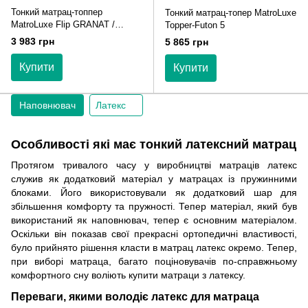
Тонкий матрац-топпер
Тонкий матрац-топер MatroLuxe
MatroLuxe Flip GRANAT /
Topper-Futon 5
Гранат
3 983 грн
5 865 грн
Купити
Купити
Наповнювач
Латекс
Особливості які має тонкий латексний матрац
Протягом тривалого часу у виробництві матраців латекс
служив як додатковий матеріал у матрацах із пружинними
блоками. Його використовували як додатковий шар для
збільшення комфорту та пружності. Тепер матеріал, який був
використаний як наповнювач, тепер є основним матеріалом.
Оскільки він показав свої прекрасні ортопедичні властивості,
було прийнято рішення класти в матрац латекс окремо. Тепер,
при виборі матраца, багато поціновувачів по-справжньому
комфортного сну воліють купити матраци з латексу.
Переваги, якими володіє латекс для матраца