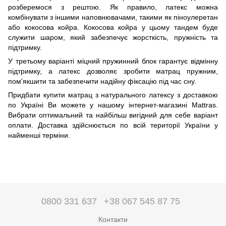
розберемося з рештою. Як правило, латекс можна
комбінувати з іншими наповнювачами, такими як піноулеретан
або кокосова койра. Кокосова койра у цьому тандем буде
служити шаром, який забезпечує жорсткість, пружність та
підтримку.
У третьому варіанті міцний пружинний блок гарантує відмінну
підтримку, а латекс дозволяє зробити матрац пружним,
пом'якшити та забезпечити надійну фіксацію під час сну.
Придбати купити матрац з натурального латексу з доставкою
по Україні Ви можете у нашому інтернет-магазині Mattras.
Вибрати оптимальний та найбільш вигідний для себе варіант
оплати. Доставка здійснюється по всій території України у
найменші терміни.
0800 331 637
+38 067 545 87 75
Контакти