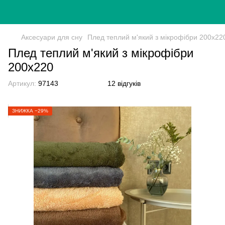
Аксесуари для сну
Плед теплий м'який з мікрофібри 200x22
Плед теплий м'який з мікрофібри
200x220
Артикул:
97143
12 відгуків
ЗНИЖКА −29%