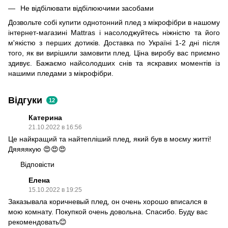
Не відбілювати відбілюючими засобами
Дозвольте собі купити однотонний плед з мікрофібри в нашому
інтернет-магазині Mattras і насолоджуйтесь ніжністю та його
м'якістю з перших дотиків. Доставка по Україні 1-2 дні після
того, як ви вирішили замовити плед. Ціна виробу вас приємно
здивує. Бажаємо найсолодших снів та яскравих моментів із
нашими пледами з мікрофібри.
Відгуки
12
Катерина
21.10.2022 в 16:56
Це найкращий та найтепліший плед, який був в моєму житті!
Дяяяякую 😍😍😍
Відповісти
Елена
15.10.2022 в 19:25
Заказывала коричневый плед, он очень хорошо вписался в
мою комнату. Покупкой очень довольна. Спасибо. Буду вас
рекомендовать😊