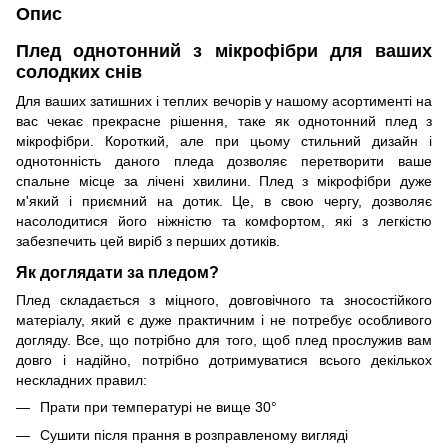
Опис
Плед однотонний з мікрофібри для ваших
солодких снів
Для ваших затишних і теплих вечорів у нашому асортименті на
вас чекає прекрасне рішення, таке як однотонний плед з
мікрофібри. Короткий, але при цьому стильний дизайн і
однотонність даного пледа дозволяє перетворити ваше
спальне місце за лічені хвилини. Плед з мікрофібри дуже
м'який і приємний на дотик. Це, в свою чергу, дозволяє
насолодитися його ніжністю та комфортом, які з легкістю
забезпечить цей виріб з перших дотиків.
Як доглядати за пледом?
Плед складається з міцного, довговічного та зносостійкого
матеріалу, який є дуже практичним і не потребує особливого
догляду. Все, що потрібно для того, щоб плед прослужив вам
довго і надійно, потрібно дотримуватися всього декількох
нескладних правил:
Прати при температурі не вище 30°
Сушити після прання в розправленому вигляді