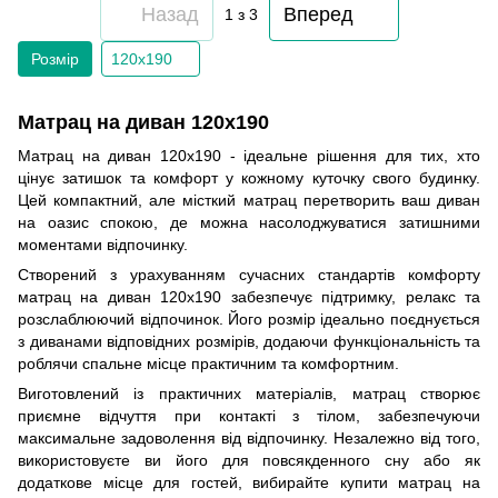
Назад
Вперед
1
з 3
Розмір
120х190
Матрац на диван 120х190
Матрац на диван 120x190 - ідеальне рішення для тих, хто
цінує затишок та комфорт у кожному куточку свого будинку.
Цей компактний, але місткий матрац перетворить ваш диван
на оазис спокою, де можна насолоджуватися затишними
моментами відпочинку.
Створений з урахуванням сучасних стандартів комфорту
матрац на диван 120x190 забезпечує підтримку, релакс та
розслаблюючий відпочинок. Його розмір ідеально поєднується
з диванами відповідних розмірів, додаючи функціональність та
роблячи спальне місце практичним та комфортним.
Виготовлений із практичних матеріалів, матрац створює
приємне відчуття при контакті з тілом, забезпечуючи
максимальне задоволення від відпочинку. Незалежно від того,
використовуєте ви його для повсякденного сну або як
додаткове місце для гостей, вибирайте купити матрац на