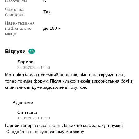
Висота, см
6
Чохол на
Так
блискавці
Навантаження
на 1 спальне
до 150 кг
місце
Відгуки
14
Лариса
25.04.2025 в 12:56
Матеріал чохла приємний на дотик, нічого не скручується ,
топер тримає форму. Після кількох тижнів використання болі в
спині зникли.Дуже задоволена покупкою
Відповісти
Світлана
18.04.2025 в 15:03
Гарний топер за свої гроші. Легкий не має запаху, пружній
.Сподобався , дякую вашому магазину