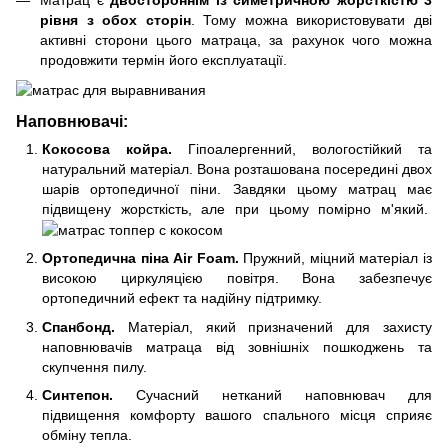
Матрац є
двостороннім із симетричною жорсткістю 3
рівня з обох сторін
. Тому можна використовувати дві
активні сторони цього матраца, за рахунок чого можна
продовжити термін його експлуатації.
Наповнювачі:
Кокосова койра.
Гіпоалергенний, вологостійкий та
натуральний матеріал. Вона розташована посередині двох
шарів ортопедичної піни. Завдяки цьому матрац має
підвищену жорсткість, але при цьому помірно м'який.
Ортопедична піна Air Foam.
Пружний, міцний матеріал із
високою циркуляцією повітря. Вона забезпечує
ортопедичний ефект та надійну підтримку.
Спанбонд.
Матеріал, який призначений для захисту
наповнювачів матраца від зовнішніх пошкоджень та
скупчення пилу.
Синтепон.
Сучасний нетканий наповнювач для
підвищення комфорту вашого спального місця сприяє
обміну тепла.