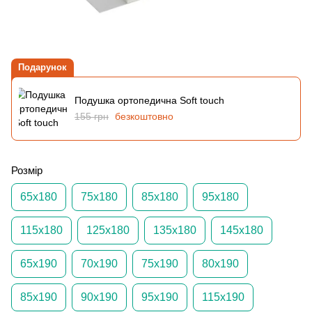
Подарунок
Подушка ортопедична Soft touch
155 грн
безкоштовно
Розмір
65х180
75х180
85х180
95х180
115х180
125х180
135х180
145х180
65х190
70х190
75х190
80х190
85х190
90х190
95х190
115х190