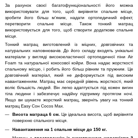
За рахунок своєї багатофункціональності його можна
використовувати для того, щоб: вирівняти спальне місце,
зробити його більш м'яким, надати ортопедичний ефект,
перетворити спальне місце. Також тонкий матрац
використовується для того, щоб створити додаткове спальне
місце.
Тонкий матрац виготовлений із міцних, довговічних та
натуральних наповнювачів. До його складу входять унікальні
матеріали у вигляді високоеластичної ортопедичної піни Air
Foam та натуральної кокосової койри. Вона надає жорсткості
спальному місцю, і робить його більш рівним та пружним. Це
довговічний матеріал, який не деформується під високим
навантаженням. Матрац має середній рівень жорсткості, який
воліє більшість людей. Він легко адаптується під кожен вигин
тіла людини і забезпечує надійну підтримку протягом ночі.
Якщо ви шукаєте жорсткий матрац, зверніть увагу на тонкий
матрац Easy Сон Cocos Max.
Висота матраца 6 см.
Це ідеальна висота, щоб вирівняти
поверхню спального місця.
Навантаження на 1 спальне місце до 150 кг.