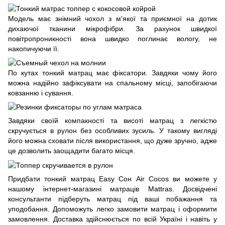
Модель має знімний чохол з м'якої та приємної на дотик
дихаючої тканини мікрофібри. За рахунок швидкої
повітропроникності вона швидко поглинає вологу, не
накопичуючи її.
По кутах тонкий матрац має фіксатори. Завдяки чому його
можна надійно зафіксувати на спальному місці, запобігаючи
ковзанню і сування.
Завдяки своїй компакності та висоті матрац з легкістю
скручується в рулон без особливих зусиль. У такому вигляді
його можна сховати після використання, що дуже зручно, адже
це дозволить заощадити багато місця.
Придбати тонкий матрац Easy Сон Air Cocos ви можете у
нашому інтернет-магазині матраців Mattras. Досвідчені
консультанти підберуть матрац під ваші побажання та
уподобання. Допоможуть легко замовити матрац і оформити
замовлення. Доставка здійснюється по всій Україні і навіть у