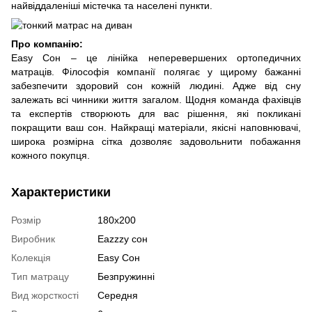
найвіддаленіші містечка та населені пункти.
Про компанію:
Easy Сон – це лінійка неперевершених ортопедичних
матраців. Філософія компанії полягає у щирому бажанні
забезпечити здоровий сон кожній людині. Адже від сну
залежать всі чинники життя загалом. Щодня команда фахівців
та експертів створюють для вас рішення, які покликані
покращити ваш сон. Найкращі матеріали, якісні наповнювачі,
широка розмірна сітка дозволяє задовольнити побажання
кожного покупця.
Характеристики
Розмір
180х200
Виробник
Eazzzy сон
Колекція
Easy Сон
Тип матрацу
Безпружинні
Вид жорсткості
Середня