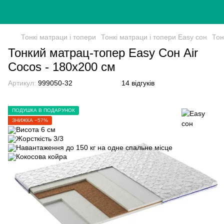
Тонкі матраци і топери
Тонкі матраци і топери Easy сон
Тон
Тонкий матрац-топер Easy Сон Air
Cocos - 180х200 см
Артикул:
999050-32
14 відгуків
ПОДУШКА В ПОДАРУНОК
ЗНИЖКА −57%