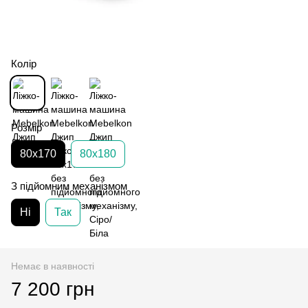
Колір
Розмір
80х170
80х180
З підйомним механізмом
Ні
Так
Немає в наявності
7 200 грн