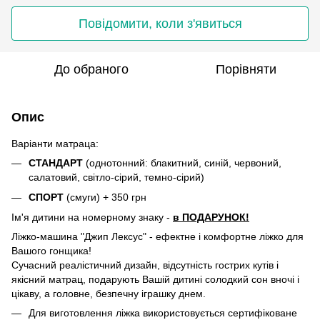
Повідомити, коли з'явиться
До обраного
Порівняти
Опис
Варіанти матраца:
СТАНДАРТ
(однотонний: блакитний, синій, червоний,
салатовий, світло-сірий, темно-сірий)
СПОРТ
(смуги) + 350 грн
Ім'я дитини на номерному знаку -
в ПОДАРУНОК!
Ліжко-машина "Джип Лексус" - ефектне і комфортне ліжко для
Вашого гонщика!
Сучасний реалістичний дизайн, відсутність гострих кутів і
якісний матрац, подарують Вашій дитині солодкий сон вночі і
цікаву, а головне, безпечну іграшку днем.
Для виготовлення ліжка використовується сертифіковане