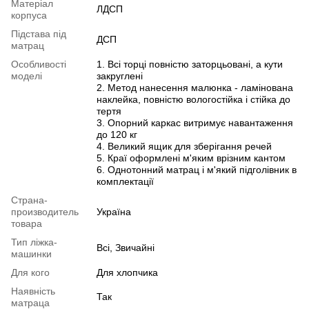
Матеріал
ЛДСП
корпуса
Підстава під
ДСП
матрац
Особливості
1. Всі торці повністю заторцьовані, а кути
моделі
закруглені
2. Метод нанесення малюнка - ламінована
наклейка, повністю вологостійка і стійка до
тертя
3. Опорний каркас витримує навантаження
до 120 кг
4. Великий ящик для зберігання речей
5. Краї оформлені м'яким врізним кантом
6. Однотонний матрац і м'який підголівник в
комплектації
Страна-
производитель
Україна
товара
Тип ліжка-
Всі, Звичайні
машинки
Для кого
Для хлопчика
Наявність
Так
матраца