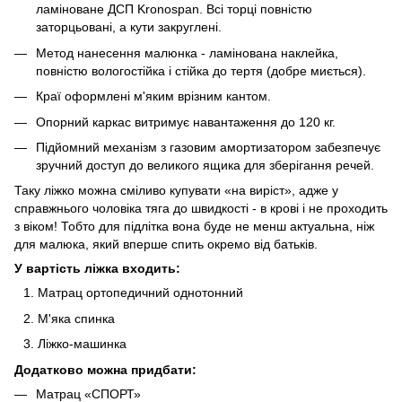
ламіноване ДСП Kronospan. Всі торці повністю
заторцьовані, а кути закруглені.
Метод нанесення малюнка - ламінована наклейка,
повністю вологостійка і стійка до тертя (добре миється).
Краї оформлені м'яким врізним кантом.
Опорний каркас витримує навантаження до 120 кг.
Підйомний механізм з газовим амортизатором забезпечує
зручний доступ до великого ящика для зберігання речей.
Таку ліжко можна сміливо купувати «на виріст», адже у
справжнього чоловіка тяга до швидкості - в крові і не проходить
з віком! Тобто для підлітка вона буде не менш актуальна, ніж
для малюка, який вперше спить окремо від батьків.
У вартість ліжка входить:
Матрац ортопедичний однотонний
М'яка спинка
Ліжко-машинка
Додатково можна придбати:
Матрац «СПОРТ»