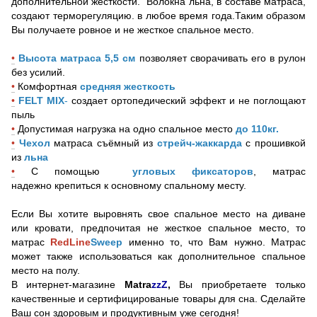
дополнительной жесткости. Волокна льна, в составе матраса,
создают терморегуляцию. в любое время года.Таким образом
Вы получаете ровное и не жесткое спальное место.
•
Высота матраса 5,5 см
позволяет сворачивать его в рулон
без усилий.
•
Комфортная
средняя жесткость
•
FELT MIX
-
создает ортопедический эффект и не поглощают
пыль
•
Допустимая нагрузка на одно спальное место
до 110кг.
•
Чехол
матраса съёмный из
стрейч-жаккарда
с прошивкой
из
льна
•
С помощью
угловых фиксаторов
, матрас
надежно крепиться к основному спальному месту.
Если Вы хотите выровнять свое спальное место на диване
или кровати, предпочитая не жесткое спальное место, то
матрас
RedLine
Sweep
именно
то, что Вам нужно. Матрас
может также использоваться как дополнительное спальное
место на полу.
В интернет-магазине
Мatra
zzZ
,
Вы приобретаете только
качественные и сертифицированые товары для сна. Сделайте
Ваш сон здоровым и продуктивным уже сегодня!