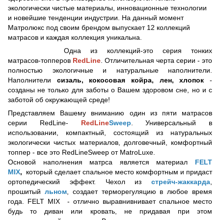
экологически чистые материалы, инновационные технологии
и новейшие тенденции индустрии. На данный момент
Матролюкс под своим брендом выпускает 12 коллекций
матрасов и каждая коллекция уникальна.
Одна из коллекций-это серия тонких
матрасов-топперов
RedLine
. Отличительная черта серии - это
полностью экологичные и натуральные наполнители.
Наполнители
сизаль, кокосовая койра, лен, хлопок
-
созданы не только для заботы о Вашем здоровом сне, но и с
заботой об окружающей среде!
Представляем Вашему вниманию один из пяти матрасов
серии RedLine-
RedLine
Sweep
. Универсальный в
использовании, компактный, состоящий из натуральных
экологически чистых материалов, долговечный, комфортный
топпер - все это RedLineSweep от MatroLuxe.
Основой наполнения матрса является материал
FELT
MIX
,
который сделает спальное место комфортным и придаст
ортопедический эффект. Чехол из
стрейч-жаккарда
,
прошитый
льном
, создает терморегуляцию в любое время
года. FELT MIX - отлично выравнивнивает спальное место
будь то диван или кровать, не придавая при этом