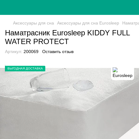
Аксессуары для сна
Аксессуары для сна Eurosleep
Наматр
Наматрасник Eurosleep KIDDY FULL
WATER PROTECT
Артикул:
200069
Оставить отзыв
ВЫГОДНАЯ ДОСТАВКА