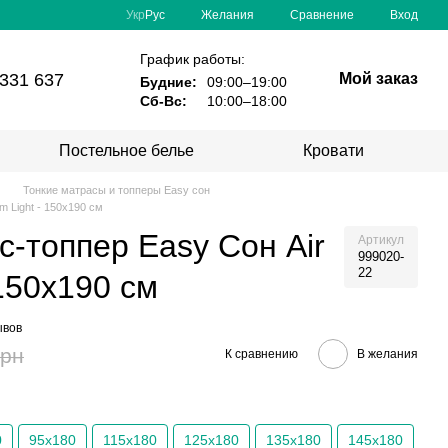
Сравнение
Укр
Рус
Желания
Вход
График работы:
331 637
Мой заказ
Будние:
09:00–19:00
Сб-Вс:
10:00–18:00
Постельное белье
Кровати
Тонкие матрасы и топперы Easy сон
m Light - 150х190 см
с-топпер Easy Сон Air
Артикул
999020-
22
 150х190 см
ывов
грн
К сравнению
В желания
0
95х180
115х180
125х180
135х180
145х180