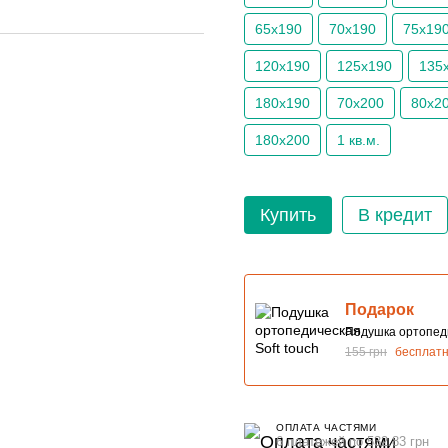
65х190
70х190
75х19
120х190
125х190
135
180х190
70х200
80х2
180х200
1 кв.м.
Купить
В кредит
Подарок
Подушка ортопеди
155 грн
бесплат
ОПЛАТА ЧАСТЯМИ
6 платежей по 532.83 грн