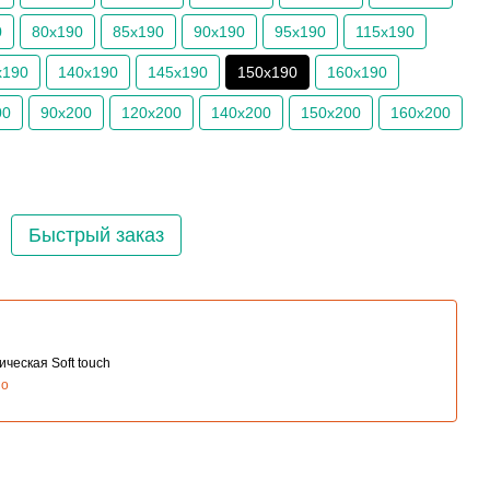
0
80х190
85х190
90х190
95х190
115х190
х190
140х190
145х190
150х190
160х190
00
90х200
120х200
140х200
150х200
160х200
Быстрый заказ
ческая Soft touch
но