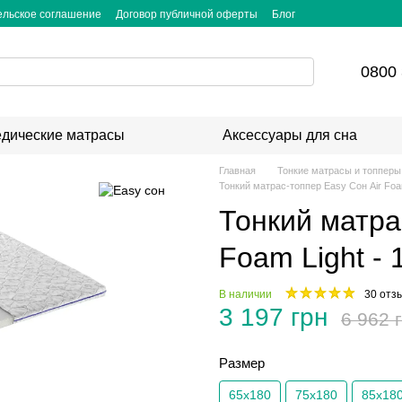
ельское соглашение
Договор публичной оферты
Блог
0800 
дические матрасы
Аксессуары для сна
Главная
Тонкие матрасы и топперы
Тонкий матрас-топпер Easy Сон Air Foa
Тонкий матра
Foam Light -
В наличии
30 отз
3 197 грн
6 962 
Размер
65х180
75х180
85х18