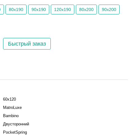
0
80х190
90х190
120х190
80х200
90х200
Быстрый заказ
60х120
MatroLuxe
Bambino
Двусторонний
PocketSpring