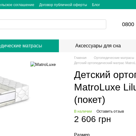
ельское соглашение
Договор публичной оферты
Блог
0800 
дические матрасы
Аксессуары для сна
Главная
Ортопедические матрасы
Детский ортопедический матрас MatroLux
Детский орто
MatroLuxe Lil
(покет)
В наличии
Оставить отзыв
2 606 грн
Размер