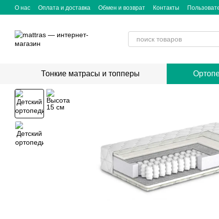
Перейти к основному контенту
О нас
Оплата и доставка
Обмен и возврат
Контакты
Пользоват
Тонкие матрасы и топперы
Ортопе