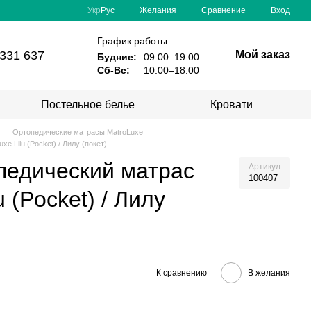
Сравнение
Укр
Рус
Желания
Вход
График работы:
331 637
Мой заказ
Будние:
09:00–19:00
Сб-Вс:
10:00–18:00
Постельное белье
Кровати
Ортопедические матрасы MatroLuxe
e Lilu (Pocket) / Лилу (покет)
педический матрас
Артикул
100407
u (Pocket) / Лилу
К сравнению
В желания