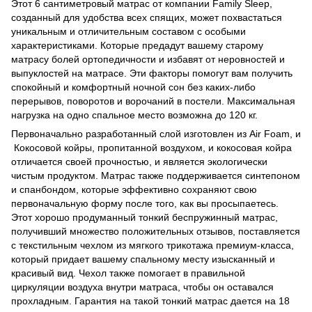
Этот 6 сантиметровый матрас от компании Family Sleep,
созданный для удобства всех спящих, может похвастаться
уникальным и отличительным составом с особыми
характеристиками. Которые предадут вашему старому
матрасу болей ортопедичности и избавят от неровностей и
выпуклостей на матрасе. Эти факторы помогут вам получить
спокойный и комфортный ночной сон без каких-либо
перерывов, поворотов и ворочаний в постели. Максимальная
нагрузка на одно спальное место возможна до 120 кг.
Первоначально разработанный слой изготовлен из Air Foam, и
Кокосовой койры, пропитанной воздухом, и кокосовая койра
отличается своей прочностью, и является экологически
чистым продуктом. Матрас также поддерживается синтепоном
и спанбондом, которые эффективно сохраняют свою
первоначальную форму после того, как вы просыпаетесь.
Этот хорошо продуманный тонкий беспружинный матрас,
получивший множество положительных отзывов, поставляется
с текстильным чехлом из мягкого трикотажа премиум-класса,
который придает вашему спальному месту изысканный и
красивый вид. Чехол также помогает в правильной
циркуляции воздуха внутри матраса, чтобы он оставался
прохладным. Гарантия на такой тонкий матрас дается на 18