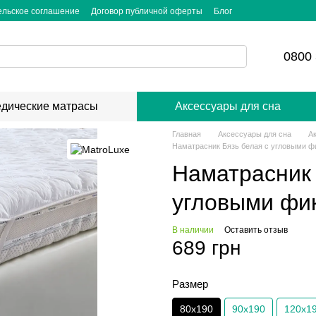
ельское соглашение
Договор публичной оферты
Блог
0800 
дические матрасы
Аксессуары для сна
Главная
Аксессуары для сна
А
Наматрасник Бязь белая с угловыми ф
Наматрасник 
угловыми фи
В наличии
Оставить отзыв
689 грн
Размер
80х190
90х190
120х1