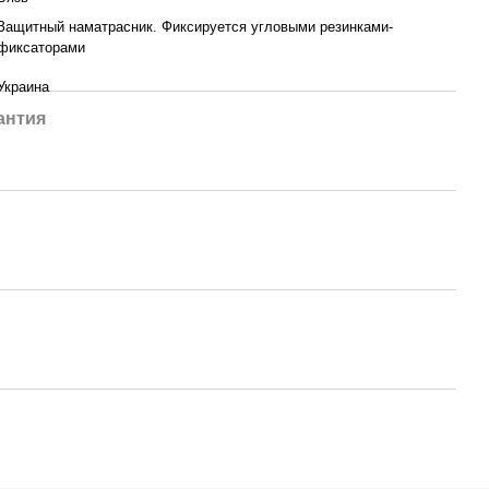
Защитный наматрасник. Фиксируется угловыми резинками-
фиксаторами
Украина
антия