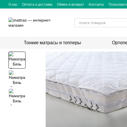
Перейти к основному контенту
О нас
Оплата и доставка
Обмен и возврат
Контакты
Пользоват
Тонкие матрасы и топперы
Ортопе