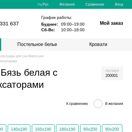
Сравнение
Укр
Рус
Желания
Вход
График работы:
331 637
Мой заказ
Будние:
09:00–19:00
Сб-Вс:
10:00–18:00
Постельное белье
Кровати
ксессуары для сна MatroLuxe
иксаторами
Бязь белая с
Артикул
200001
ксаторами
К сравнению
В желания
90
140х190
160х190
180х190
80х200
90х200