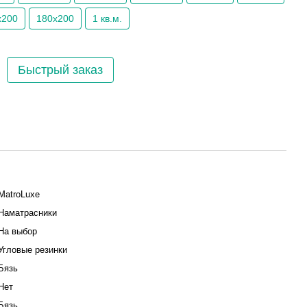
х200
180х200
1 кв.м.
Быстрый заказ
MatroLuxe
Наматрасники
На выбор
Угловые резинки
Бязь
Нет
Бязь