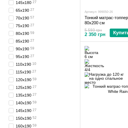
27
145х180
27
65х190
Артикул: 999050-26
Тонкий матрас-топпер
57
70х190
80х200 см
27
75х190
5 593 грн
Купит
59
80х190
2 350 грн
27
85х190
59
90х190
27
95х190
10
110х190
27
115х190
59
120х190
27
125х190
27
135х190
59
140х190
27
145х190
52
150х190
59
160х190