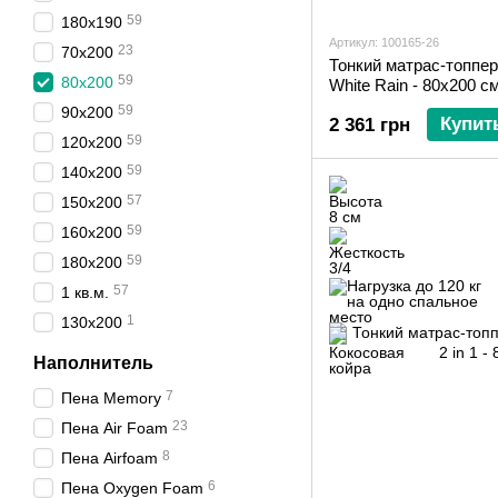
59
180х190
Артикул: 100165-26
23
70х200
Тонкий матрас-топпер
59
80х200
White Rain - 80х200 с
59
90х200
Купит
2 361 грн
59
120х200
59
140х200
57
150х200
59
160х200
59
180х200
57
1 кв.м.
1
130х200
Наполнитель
7
Пена Memory
23
Пена Air Foam
8
Пена Airfoam
6
Пена Oxygen Foam