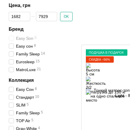
Цена, грн
От Цена, грн
До Цена, грн
OK
Бренд
0
Easy Son
8
Easy сон
ПОДУШКА В ПОДАРОК
14
Family Sleep
СКИДКА −56%
15
Eurosleep
21
MatroLuxe
Коллекция
8
Easy Сон
10
Стандарт
5
SLIM
5
Family Sleep
5
TOP Air
4
Gray-White