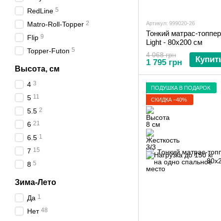
5
RedLine
2
Matro-Roll-Topper
Артикул: 999020-26
Тонкий матрас-топпер
9
Flip
Light - 80х200 см
5
Topper-Futon
4 068 грн
Купит
1 795 грн
Высота, см
3
4
ПОДУШКА В ПОДАРОК
11
5
СКИДКА −40%
2
5.5
21
6
1
6.5
15
7
5
8
Зима-Лето
1
Да
48
Нет