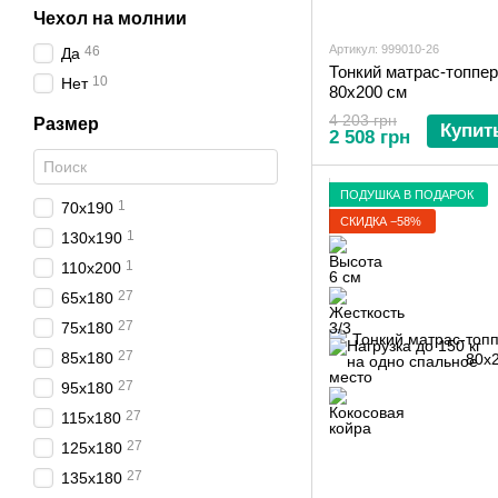
Чехол на молнии
Артикул: 999010-26
46
Да
Тонкий матрас-топпер
10
Нет
80х200 см
4 203 грн
Размер
Купит
2 508 грн
ПОДУШКА В ПОДАРОК
1
70x190
СКИДКА −58%
1
130х190
1
110х200
27
65х180
27
75х180
27
85х180
27
95х180
27
115х180
27
125х180
27
135х180