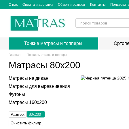
Перейти к основному контенту
О нас
Оплата и доставка
Обмен и возврат
Контакты
Пользоват
Тонкие матрасы и топперы
Ортопе
Главная
Тонкие матрасы и топперы
Матрасы 80x200
Матрасы на диван
Матрасы для выравнивания
Футоны
Матрасы 160x200
Размер:
80х200
Очистить фильтр