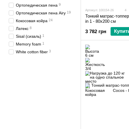
9
Ортопедическая пена
Артикул: 100154-26
4
19
Ортопедическая пена Airy
Тонкий матрас-топпер 
24
Кокосовая койра
in 1 - 80х200 см
8
Латекс
Купит
3 782 грн
1
Sisal (сизаль)
1
Memory foam
3
White cotton fiber