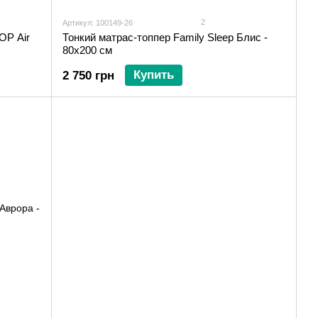
2
Артикул: 100149-26
OP Air
Тонкий матрас-топпер Family Sleep Блис -
80х200 см
Купить
2 750 грн