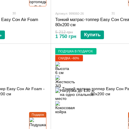
30
31
Артикул: 999060-26
 Easy Сон Air Foam
Тонкий матрас-топпер Easy Сон Creat
80х200 см
5 212 грн
ь
Купить
1 750 грн
ПОДУШКА В ПОДАРОК
СКИДКА −60%
Подарок