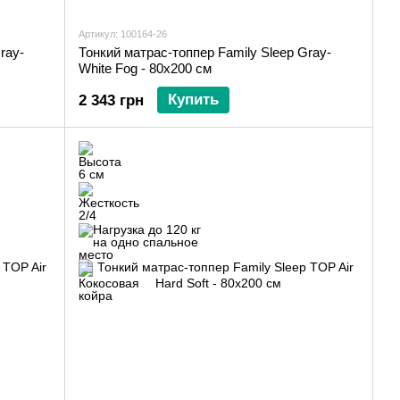
Артикул: 100164-26
ray-
Тонкий матрас-топпер Family Sleep Gray-
White Fog - 80х200 см
Купить
2 343 грн