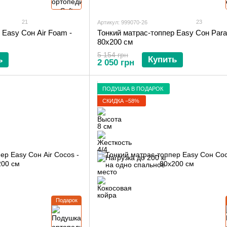
21
23
Артикул: 999070-26
 Easy Сон Air Foam -
Тонкий матрас-топпер Easy Сон Parad
80х200 см
5 154 грн
ь
Купить
2 050 грн
ПОДУШКА В ПОДАРОК
СКИДКА −58%
Подарок