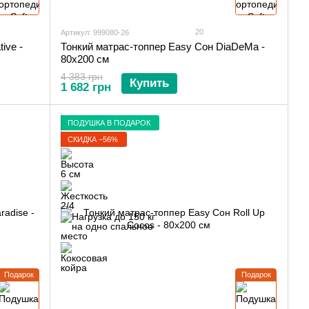
20
Артикул: 999080-26
ive -
Тонкий матрас-топпер Easy Сон DiaDeMa -
80х200 см
4 383 грн
Купить
1 682 грн
ПОДУШКА В ПОДАРОК
СКИДКА −56%
Подарок
Подарок