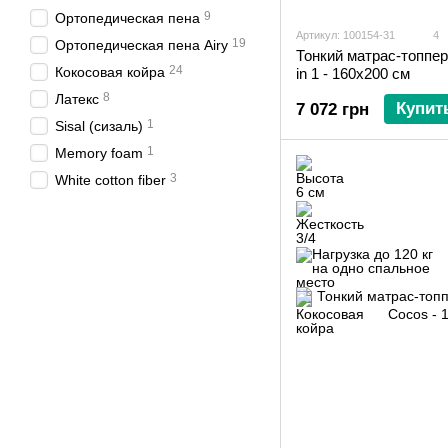
9
Ортопедическая пена
Артикул: 100154-31
4
19
Ортопедическая пена Airy
Тонкий матрас-топпер 
24
Кокосовая койра
in 1 - 160х200 см
8
Латекс
Купит
7 072 грн
1
Sisal (сизаль)
1
Memory foam
3
White cotton fiber