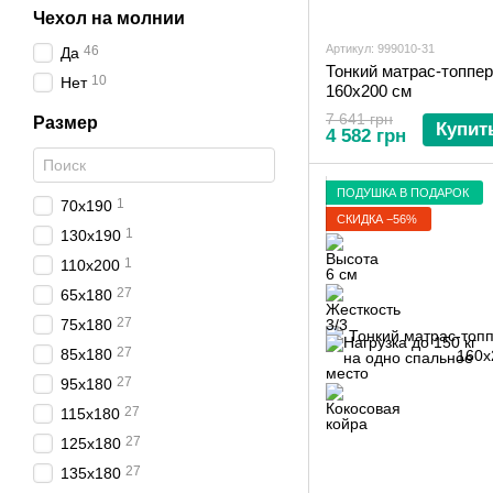
Чехол на молнии
Артикул: 999010-31
46
Да
Тонкий матрас-топпер
10
Нет
160х200 см
7 641 грн
Размер
Купит
4 582 грн
ПОДУШКА В ПОДАРОК
1
70x190
СКИДКА −56%
1
130х190
1
110х200
27
65х180
27
75х180
27
85х180
27
95х180
27
115х180
27
125х180
27
135х180