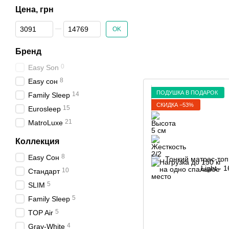
Цена, грн
От Цена, грн
До Цена, грн
OK
Бренд
0
Easy Son
8
Easy сон
ПОДУШКА В ПОДАРОК
14
Family Sleep
СКИДКА −53%
15
Eurosleep
21
MatroLuxe
Коллекция
8
Easy Сон
10
Стандарт
5
SLIM
5
Family Sleep
5
TOP Air
4
Gray-White