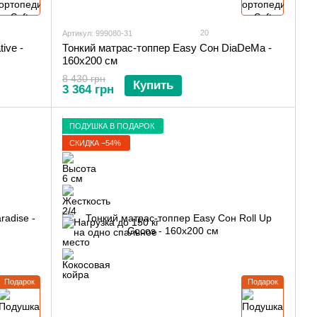
20
Артикул: 999080-31
ive -
Тонкий матрас-топпер Easy Сон DiaDeMa -
160х200 см
8 430 грн
Купить
3 364 грн
ПОДУШКА В ПОДАРОК
СКИДКА −54%
Подарок
Подарок