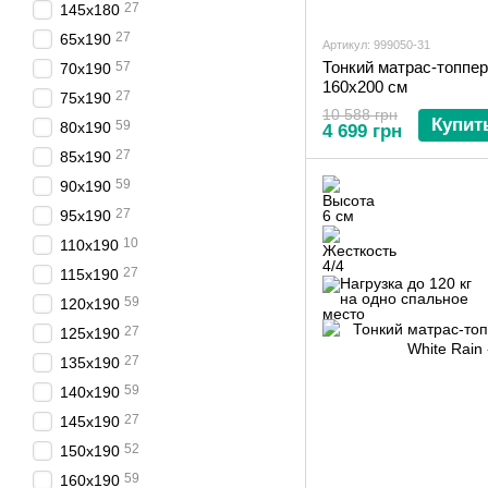
27
145х180
27
65х190
Артикул: 999050-31
Тонкий матрас-топпер
57
70х190
160х200 см
27
75х190
10 588 грн
Купит
59
80х190
4 699 грн
27
85х190
59
90х190
27
95х190
10
110х190
27
115х190
59
120х190
27
125х190
27
135х190
59
140х190
27
145х190
52
150х190
59
160х190