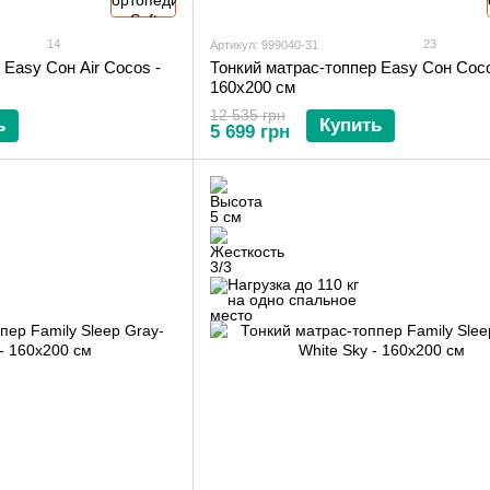
14
23
Артикул: 999040-31
 Easy Сон Air Cocos -
Тонкий матрас-топпер Easy Сон Coc
160х200 см
12 535 грн
ь
Купить
5 699 грн