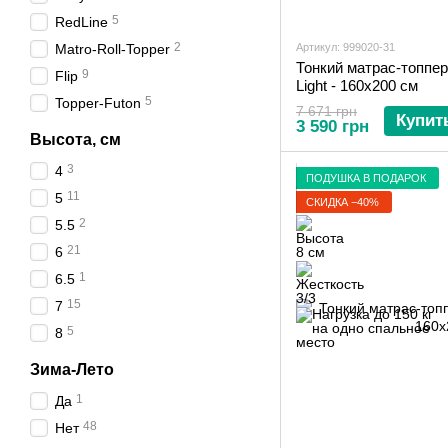
5
RedLine
2
Matro-Roll-Topper
Артикул: 999020-31
Тонкий матрас-топпер
9
Flip
Light - 160х200 см
5
Topper-Futon
7 671 грн
Купит
3 590 грн
Высота, см
3
4
ПОДУШКА В ПОДАРОК
11
5
СКИДКА −40%
2
5.5
21
6
1
6.5
15
7
5
8
Зима-Лето
1
Да
48
Нет