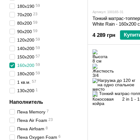
59
180х190
Артикул: 100165-31
23
70х200
Тонкий матрас-топпер
59
80х200
White Rain - 160х200 
59
90х200
Купит
4 289 грн
59
120х200
59
140х200
57
150х200
59
160х200
59
180х200
57
1 кв.м.
1
130х200
Наполнитель
7
Пена Memory
23
Пена Air Foam
8
Пена Airfoam
6
Пена Oxygen Foam