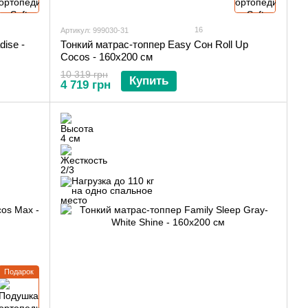
16
Артикул: 999030-31
ise -
Тонкий матрас-топпер Easy Сон Roll Up
Cocos - 160х200 см
10 319 грн
Купить
4 719 грн
Подарок