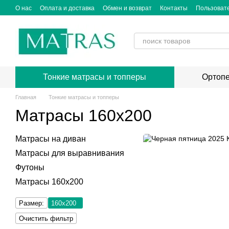
Перейти к основному контенту
О нас
Оплата и доставка
Обмен и возврат
Контакты
Пользоват
Тонкие матрасы и топперы
Ортопе
Главная
Тонкие матрасы и топперы
Матрасы 160x200
Матрасы на диван
Матрасы для выравнивания
Футоны
Матрасы 160x200
Размер:
160х200
Очистить фильтр