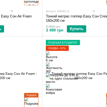
30
31
Артикул: 999060-31
 Easy Сон Air Foam
Тонкий матрас-топпер Easy Сон Creat
160х200 см
9 968 грн
ь
Купить
3 499 грн
ПОДУШКА В ПОДАРОК
СКИДКА −57%
Подарок