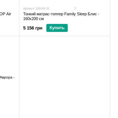
2
Артикул: 100149-31
OP Air
Тонкий матрас-топпер Family Sleep Блис -
160х200 см
Купить
5 156 грн