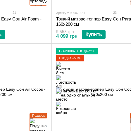
21
23
Артикул: 999070-31
 Easy Сон Air Foam -
Тонкий матрас-топпер Easy Сон Parad
160х200 см
9 553 грн
ь
Купить
4 099 грн
ПОДУШКА В ПОДАРОК
СКИДКА −55%
Подарок