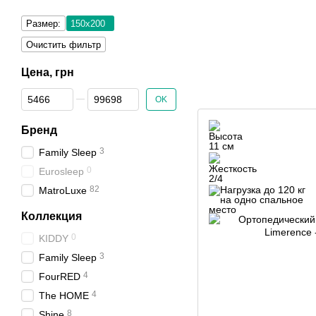
Размер:
150х200
Очистить фильтр
Цена, грн
От Цена, грн
До Цена, грн
OK
Бренд
3
Family Sleep
0
Eurosleep
82
MatroLuxe
Коллекция
0
KIDDY
3
Family Sleep
4
FourRED
4
The HOME
8
Shine