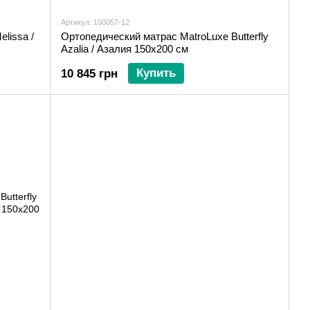
Артикул: 100057-12
lissa /
Ортопедический матрас MatroLuxe Butterfly
Azalia / Азалия 150х200 см
Купить
10 845 грн