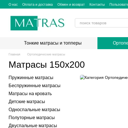
Перейти к основному контенту
О нас
Оплата и доставка
Обмен и возврат
Контакты
Пользоват
Тонкие матрасы и топперы
Ортопе
Главная
Ортопедические матрасы
Матрасы 150x200
Пружинные матрасы
Беспружинные матрасы
Матрасы на кровать
Детские матрасы
Односпальные матрасы
Полуторные матрасы
Двуспальные матрасы