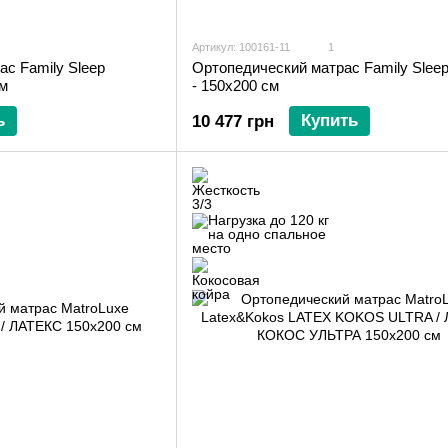
Артикул: 100161-11
1
с Family Sleep
Ортопедический матрас Family Sleep
см
- 150х200 см
ь
Купить
10 477 грн