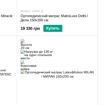
Артикул: 100052-11
Ортопедический матрас MatroLuxe Delhi /
 Miracle
Дели 150х200 см
Купить
19 330 грн