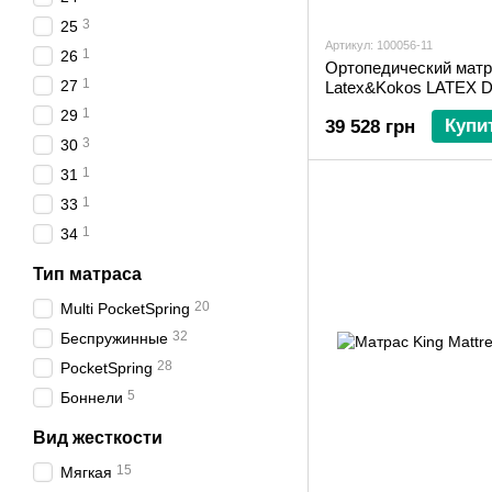
3
25
Артикул: 100056-11
1
26
Ортопедический матр
1
27
Latex&Kokos LATEX 
ДУАЛ НЬЮ 150х200 
1
29
Купи
39 528 грн
3
30
1
31
1
33
1
34
Тип матраса
20
Multi PocketSpring
32
Беспружинные
28
PocketSpring
5
Боннели
Вид жесткости
15
Мягкая