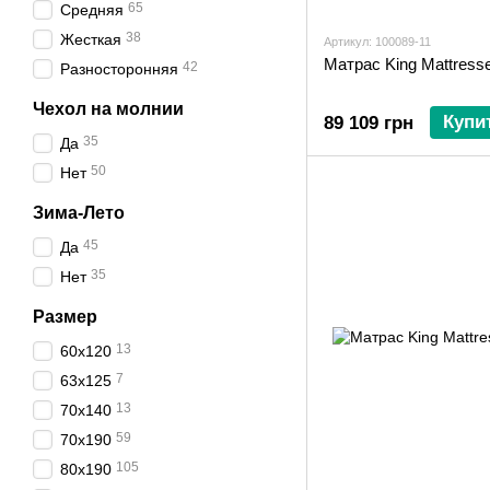
65
Средняя
38
Жесткая
Артикул: 100089-11
Матрас King Mattresse
42
Разносторонняя
Чехол на молнии
Купи
89 109 грн
35
Да
50
Нет
Зима-Лето
45
Да
35
Нет
Размер
13
60х120
7
63х125
13
70х140
59
70х190
105
80х190