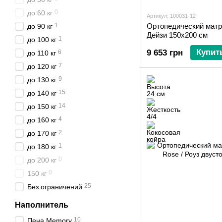
0
до 60 кг
Артикул: 100031-12
1
Ортопедический матр
до 90 кг
Дейзи 150х200 см
1
до 100 кг
Купит
9 653 грн
6
до 110 кг
7
до 120 кг
9
до 130 кг
15
до 140 кг
14
до 150 кг
4
до 160 кг
2
до 170 кг
1
до 180 кг
0
до 200 кг
0
150 кг
25
Без ограничений
Наполнитель
10
Пена Memory