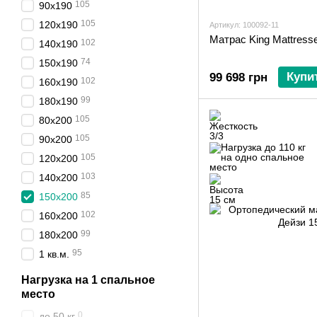
105
90х190
105
120х190
Артикул: 100092-11
Матрас King Mattress
102
140х190
74
150х190
Купи
99 698 грн
102
160х190
99
180х190
105
80х200
105
90х200
105
120х200
103
140х200
85
150х200
102
160х200
99
180х200
95
1 кв.м.
Нагрузка на 1 спальное
место
0
до 50 кг