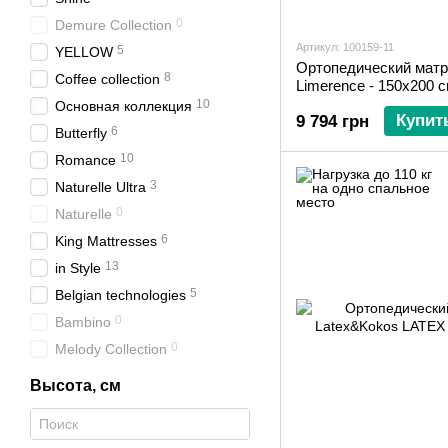
0
Demure Сollection
Артикул: 100159-11
5
YELLOW
Ортопедический матра
8
Coffee collection
Limerence - 150х200 
10
Основная коллекция
Купит
9 794 грн
6
Butterfly
10
Romance
3
Naturelle Ultra
0
Naturelle
6
King Mattresses
13
in Style
5
Belgian technologies
0
Bambino
0
Melody Collection
Высота, см