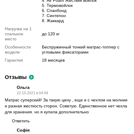
4. Air Foam Жесткий войлок
5. Термовойлок
6. Спанбонд
7. Синтепон
8. Жаккард
Нагрузка на 1
спальное
до 120 кг
место
Особенности
Беспружинный тонкий матрас-топпер с
модели
угловыми фиксаторами
Гарантия
18 месяцев
Отзывы
5
Ольга
22.10.2021 в 04:49
Матрас суперский! За такую цену , еще и с чехлом на молнии
и разная жесткость сторон. Советую. Единственное нет чехла
для хранения. но я купила дополнительно
Ответить
Софія