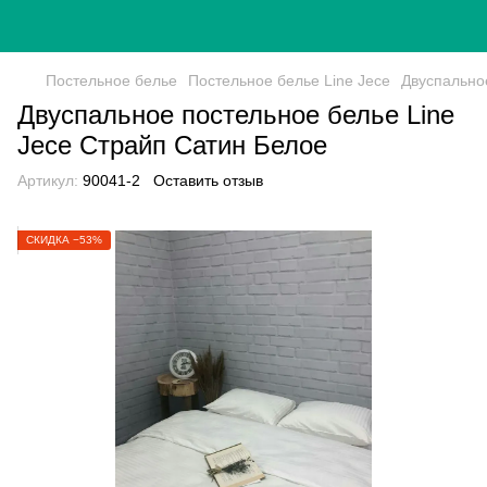
Постельное белье
Постельное белье Line Jece
Двуспально
Двуспальное постельное белье Line
Jece Страйп Сатин Белое
Артикул:
90041-2
Оставить отзыв
СКИДКА −53%